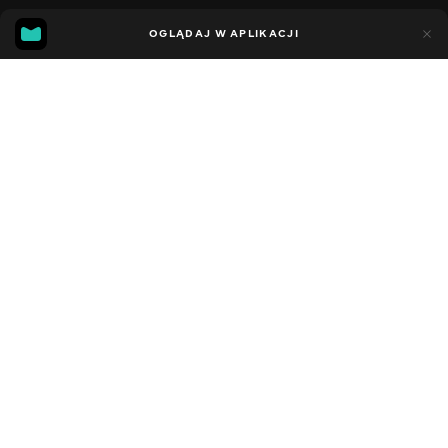
11
7
OGLĄDAJ W APLIKACJI
Dodano do ulubionych
UDOSTĘPNIJ
Sezon 5
Facebook
Kopiuj link
СЕРІЯ 89
СЕРІЯ 88
2021 - 2023
,
Stany Zjednoczone
Dziecięce
,
Rozrywka
,
Blogerzy
DŹWIĘK
Angielski
DOSTĘPNE
iOS,
Android,
Smart TV,
Konsole,
Odtwarzacz multimedialny