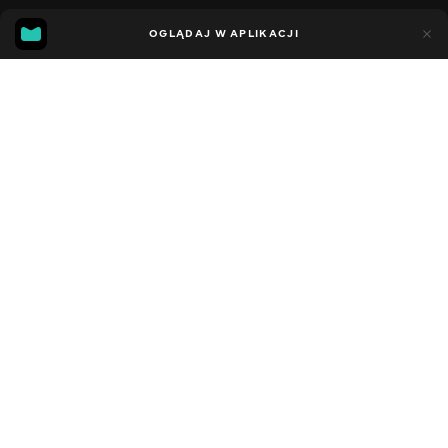
11
7
OGLĄDAJ W APLIKACJI
Dodano do ulubionych
UDOSTĘPNIJ
Sezon 5
Facebook
Kopiuj link
СЕРІЯ 103
СЕРІЯ 102
2021 - 2023
,
Stany Zjednoczone
Dziecięce
,
Rozrywka
,
Blogerzy
DŹWIĘK
Angielski
DOSTĘPNE
iOS,
Android,
Smart TV,
Konsole,
Odtwarzacz multimedialny