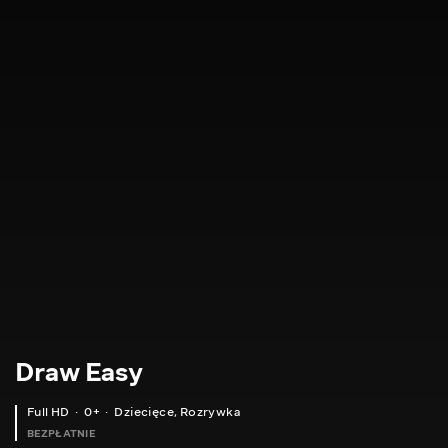
Draw Easy
Full HD
0+
Dziecięce
,
Rozrywka
BEZPŁATNIE