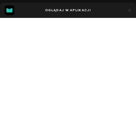
11
7
OGLĄDAJ W APLIKACJI
Dodano do ulubionych
UDOSTĘPNIJ
Sezon 5
Facebook
Kopiuj link
СЕРІЯ 1
СЕРІЯ 200
2021 - 2023
,
Stany Zjednoczone
Dziecięce
,
Rozrywka
,
Blogerzy
DŹWIĘK
Angielski
DOSTĘPNE
iOS,
Android,
Smart TV,
Konsole,
Odtwarzacz multimedialny