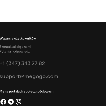
Wsparcie użytkowników
Skontaktuj się z nami
Pytania i odpowiedzi
+1 (347) 343 27 82
support@megogo.com
My na portalach społecznościowych