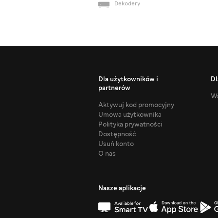
Dekodery
Dla użytkowników i
Dl
partnerów
Ws
Aktywuj kod promocyjny
Umowa użytkownika
Polityka prywatności
Dostępność
Usuń konto
O nas
Nasze aplikacje