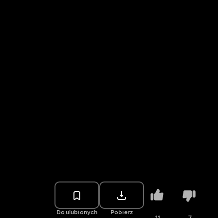
Do ulubionych
Pobierz
11
7