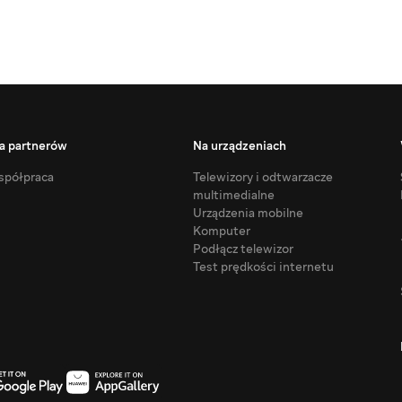
a partnerów
Na urządzeniach
półpraca
Telewizory i odtwarzacze
multimedialne
Urządzenia mobilne
Komputer
Podłącz telewizor
Test prędkości internetu