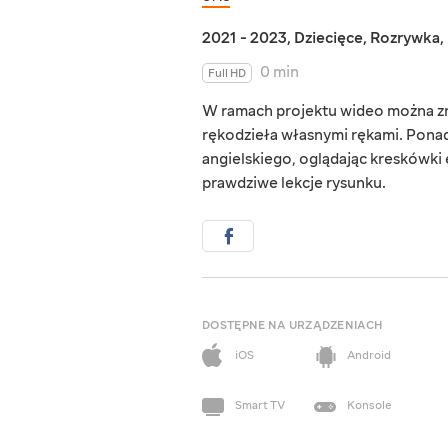
2021 - 2023
,
Dziecięce
,
Rozrywka
,
0 min
Full HD
W ramach projektu wideo można zna
rękodzieła własnymi rękami. Ponad
angielskiego, oglądając kreskówk
prawdziwe lekcje rysunku.
DOSTĘPNE NA URZĄDZENIACH
iOS
Android
Smart TV
Konsole