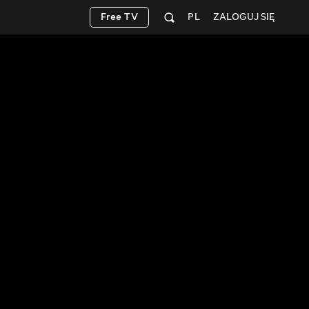
Free TV
PL
ZALOGUJ SIĘ