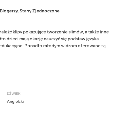
Blogerzy
,
Stany Zjednoczone
leźć klipy pokazujące tworzenie slimów, a także inne
to dzieci mają okazję nauczyć się podstaw języka
i edukacyjne. Ponadto młodym widzom oferowane są
DŹWIĘK
Angielski