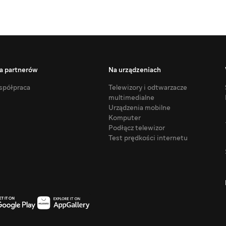
a partnerów
Na urządzeniach
półpraca
Telewizory i odtwarzacze
multimedialne
Urządzenia mobilne
Komputer
Podłącz telewizor
Test prędkości internetu