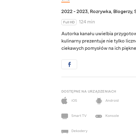
2022 - 2023
,
Rozrywka
,
Blogerzy
,
124 min
Full HD
Autorka kanału uwielbia przygotowy
kulinarny prezentuje nie tylko licz
ciekawych pomysłów na ich piękn
DOSTĘPNE NA URZĄDZENIACH
iOS
Android
Smart TV
Konsole
Dekodery