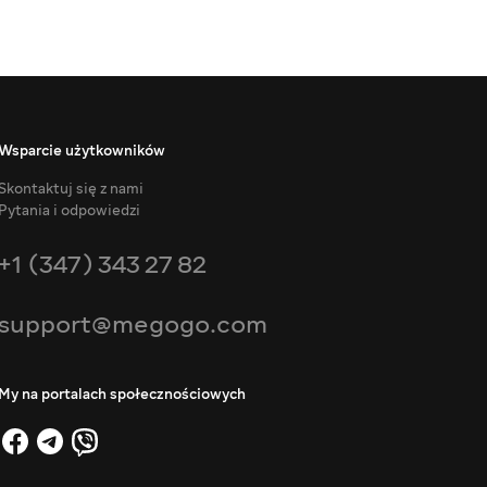
Wsparcie użytkowników
Skontaktuj się z nami
Pytania i odpowiedzi
+1 (347) 343 27 82
support@megogo.com
My na portalach społecznościowych