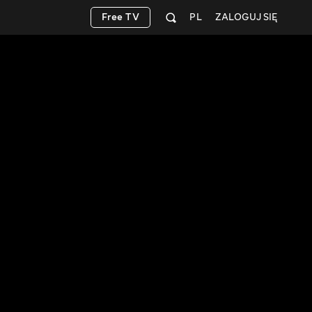
Free TV
PL
ZALOGUJ SIĘ