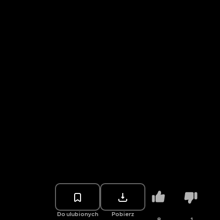
Do ulubionych
Pobierz
8
1