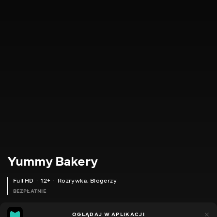
Yummy Bakery
Full HD
12+
Rozrywka
,
Blogerzy
BEZPŁATNIE
8
1
OGLĄDAJ W APLIKACJI