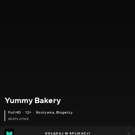
Yummy Bakery
Full HD
12+
Rozrywka
,
Blogerzy
BEZPŁATNIE
8
1
OGLĄDAJ W APLIKACJI