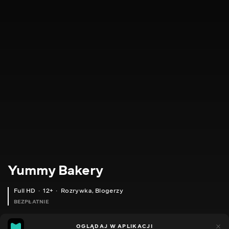
Yummy Bakery
Full HD
12+
Rozrywka
,
Blogerzy
BEZPŁATNIE
8
1
OGLĄDAJ W APLIKACJI