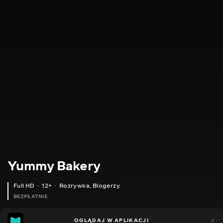
Yummy Bakery
Full HD
12+
Rozrywka
,
Blogerzy
BEZPŁATNIE
8
1
OGLĄDAJ W APLIKACJI