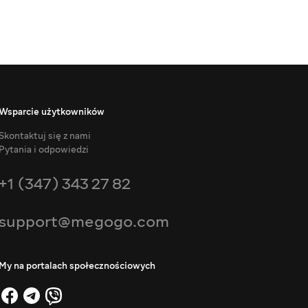
Wsparcie użytkowników
Skontaktuj się z nami
Pytania i odpowiedzi
+1 (347) 343 27 82
support@megogo.com
My na portalach społecznościowych