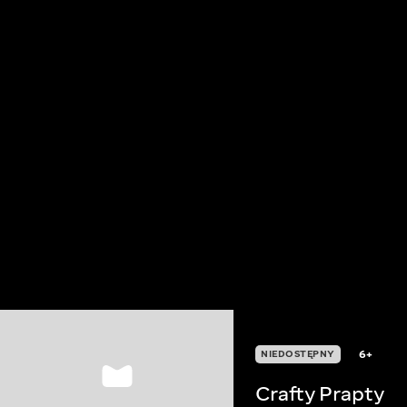
6+
NIEDOSTĘPNY
Crafty Prapty