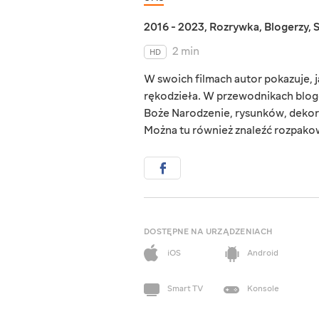
2016 - 2023
,
Rozrywka
,
Blogerzy
,
2 min
HD
W swoich filmach autor pokazuje,
rękodzieła. W przewodnikach bloge
Boże Narodzenie, rysunków, dekor
Można tu również znaleźć rozpako
DOSTĘPNE NA URZĄDZENIACH
iOS
Android
Smart TV
Konsole