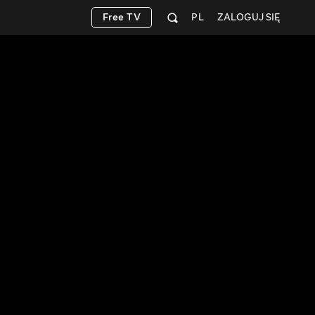
Free TV
PL
ZALOGUJ SIĘ