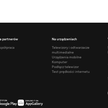
a partnerów
Na urządzeniach
półpraca
Telewizory i odtwarzacze
multimedialne
Urządzenia mobilne
Komputer
Podłącz telewizor
Test prędkości internetu