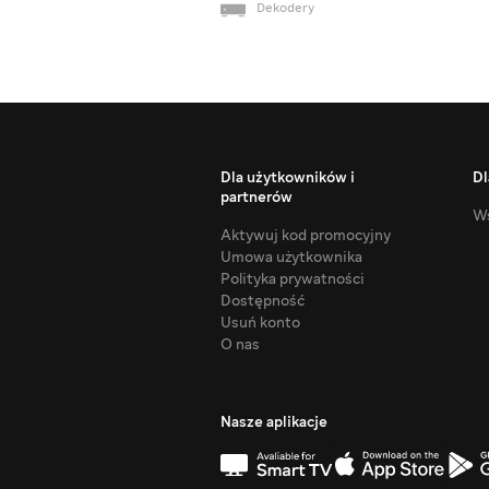
Dekodery
Dla użytkowników i
Dl
partnerów
Ws
Aktywuj kod promocyjny
Umowa użytkownika
Polityka prywatności
Dostępność
Usuń konto
O nas
Nasze aplikacje