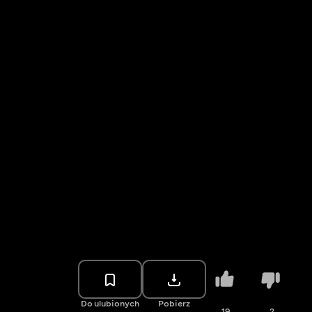
Do ulubionych
Pobierz
19
2