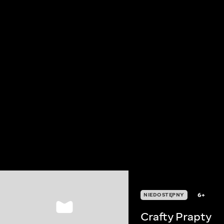
6+
NIEDOSTĘPNY
Crafty Prapty