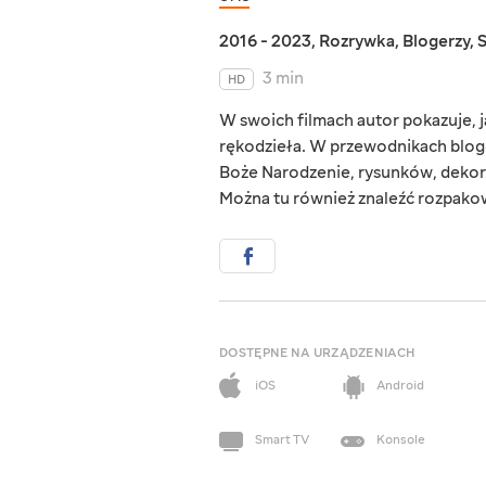
2016 - 2023
,
Rozrywka
,
Blogerzy
,
3 min
HD
W swoich filmach autor pokazuje,
rękodzieła. W przewodnikach bloge
Boże Narodzenie, rysunków, dekor
Można tu również znaleźć rozpako
DOSTĘPNE NA URZĄDZENIACH
iOS
Android
Smart TV
Konsole