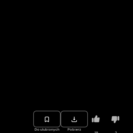
Do ulubionych
Pobierz
19
2