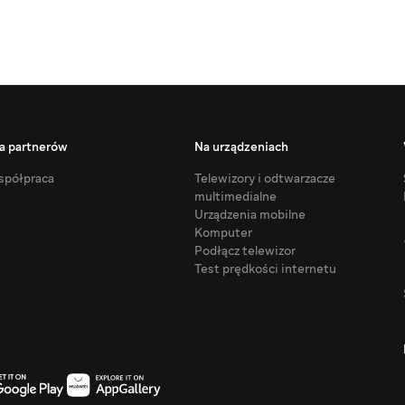
a partnerów
Na urządzeniach
półpraca
Telewizory i odtwarzacze
multimedialne
Urządzenia mobilne
Komputer
Podłącz telewizor
Test prędkości internetu