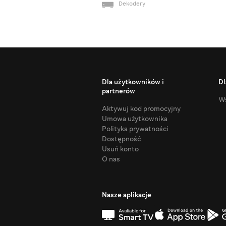
Dekodery
Dla użytkowników i
Dl
partnerów
Ws
Aktywuj kod promocyjny
Umowa użytkownika
Polityka prywatności
Dostępność
Usuń konto
O nas
Nasze aplikacje