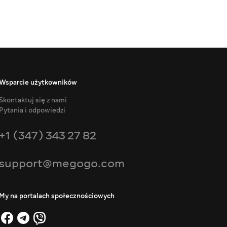
Wsparcie użytkowników
Skontaktuj się z nami
Pytania i odpowiedzi
+1 (347) 343 27 82
support@megogo.com
My na portalach społecznościowych