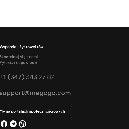
Wsparcie użytkowników
Skontaktuj się z nami
Pytania i odpowiedzi
+1 (347) 343 27 82
support@megogo.com
My na portalach społecznościowych