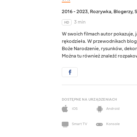
2016 - 2023
,
Rozrywka
,
Blogerzy
,
3 min
HD
W swoich filmach autor pokazuje,
rękodzieła. W przewodnikach bloge
Boże Narodzenie, rysunków, dekor
Można tu również znaleźć rozpako
DOSTĘPNE NA URZĄDZENIACH
iOS
Android
Smart TV
Konsole