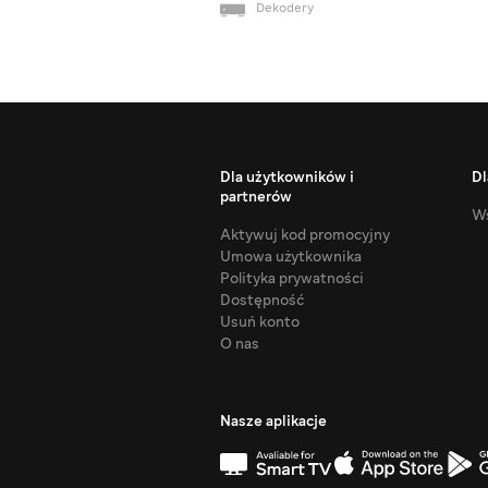
Dekodery
Dla użytkowników i
Dl
partnerów
Ws
Aktywuj kod promocyjny
Umowa użytkownika
Polityka prywatności
Dostępność
Usuń konto
O nas
Nasze aplikacje