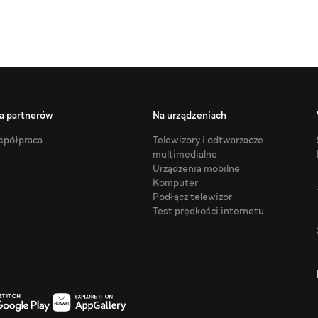
a partnerów
Na urządzeniach
półpraca
Telewizory i odtwarzacze
multimedialne
Urządzenia mobilne
Komputer
Podłącz telewizor
Test prędkości internetu