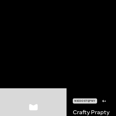
6+
NIEDOSTĘPNY
Crafty Prapty