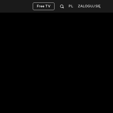
Free TV
PL
ZALOGUJ SIĘ