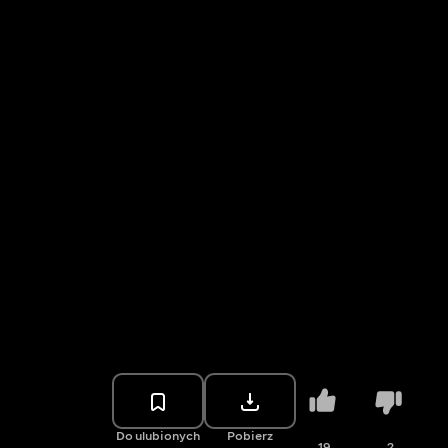
Do ulubionych
Pobierz
19
2