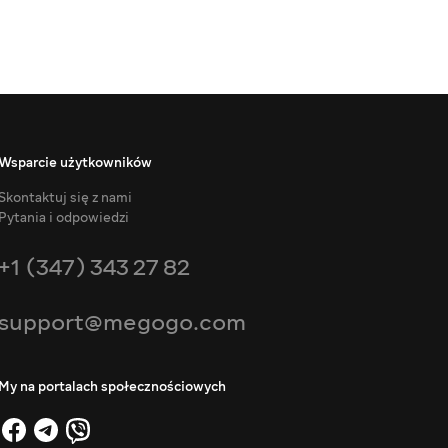
Wsparcie użytkowników
Skontaktuj się z nami
Pytania i odpowiedzi
+1 (347) 343 27 82
support@megogo.com
My na portalach społecznościowych