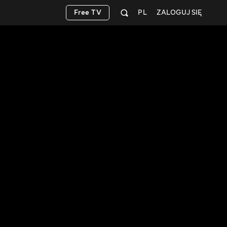
Free TV
PL
ZALOGUJ SIĘ