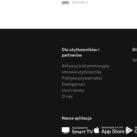
Dekodery
Dla użytkowników i
Dl
partnerów
Ws
Aktywuj kod promocyjny
Umowa użytkownika
Polityka prywatności
Dostępność
Usuń konto
O nas
Nasze aplikacje