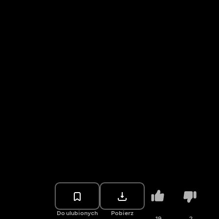
Do ulubionych
Pobierz
19
2