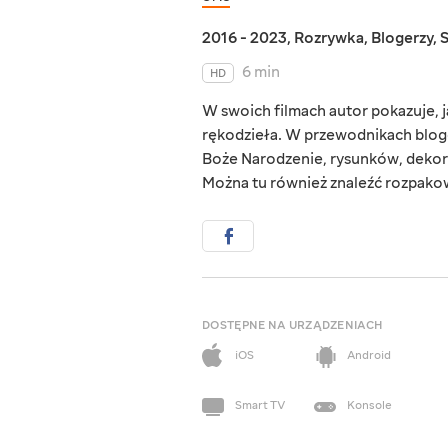
2016 - 2023
,
Rozrywka
,
Blogerzy
,
6 min
HD
W swoich filmach autor pokazuje,
rękodzieła. W przewodnikach bloge
Boże Narodzenie, rysunków, dekor
Można tu również znaleźć rozpako
DOSTĘPNE NA URZĄDZENIACH
iOS
Android
Smart TV
Konsole