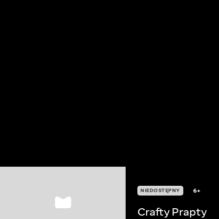
6+
NIEDOSTĘPNY
Crafty Prapty