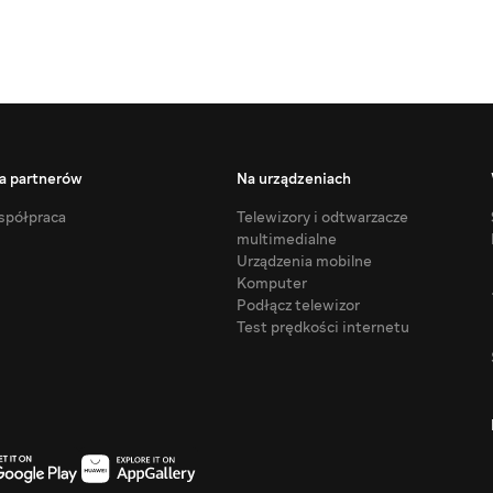
a partnerów
Na urządzeniach
półpraca
Telewizory i odtwarzacze
multimedialne
Urządzenia mobilne
Komputer
Podłącz telewizor
Test prędkości internetu