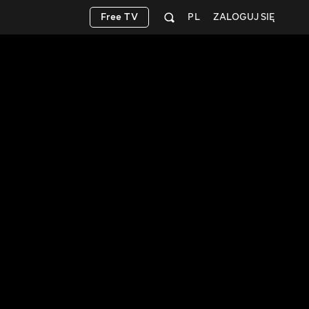
Free TV
PL
ZALOGUJ SIĘ