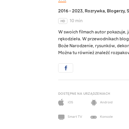
2016 - 2023
,
Rozrywka
,
Blogerzy
,
10 min
HD
W swoich filmach autor pokazuje,
rękodzieła. W przewodnikach bloge
Boże Narodzenie, rysunków, dekor
Można tu również znaleźć rozpako
DOSTĘPNE NA URZĄDZENIACH
iOS
Android
Smart TV
Konsole