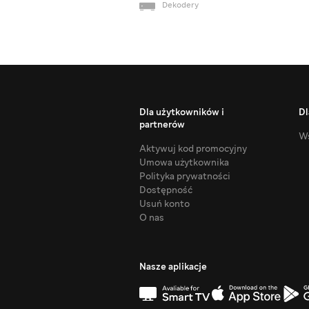
Dekodery
Dla użytkowników i
Dl
partnerów
Ws
Aktywuj kod promocyjny
Umowa użytkownika
Polityka prywatności
Dostępność
Usuń konto
O nas
Nasze aplikacje