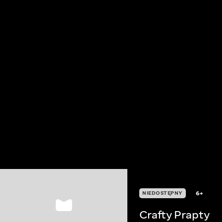
6+
NIEDOSTĘPNY
Crafty Prapty