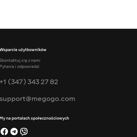
Wsparcie użytkowników
Skontaktuj się z nami
Pytania i odpowiedzi
+1 (347) 343 27 82
support@megogo.com
My na portalach społecznościowych