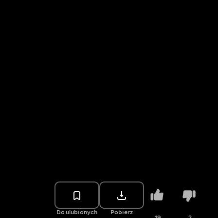
Do ulubionych
Pobierz
19
2