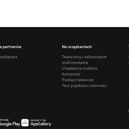
a partnerów
Na urządzeniach
półpraca
Telewizory i odtwarzacze
multimedialne
Urządzenia mobilne
Komputer
Podłącz telewizor
Test prędkości internetu