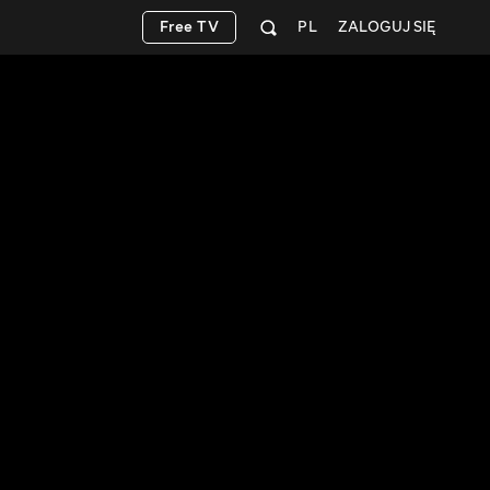
Free TV
PL
ZALOGUJ SIĘ