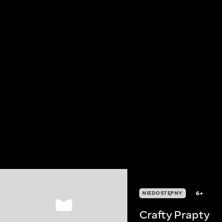
6+
NIEDOSTĘPNY
Crafty Prapty