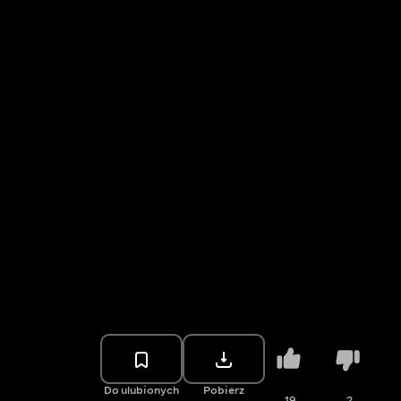
Do ulubionych
Pobierz
19
2