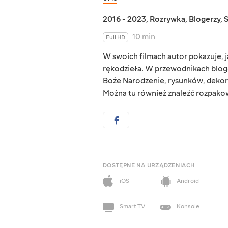
2016 - 2023
,
Rozrywka
,
Blogerzy
,
10 min
Full HD
W swoich filmach autor pokazuje,
rękodzieła. W przewodnikach bloge
Boże Narodzenie, rysunków, dekor
Można tu również znaleźć rozpako
DOSTĘPNE NA URZĄDZENIACH
iOS
Android
Smart TV
Konsole