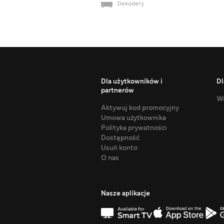
Dekodery
Dla użytkowników i
Dl
partnerów
Ws
Aktywuj kod promocyjny
Umowa użytkownika
Polityka prywatności
Dostępność
Usuń konto
O nas
Nasze aplikacje