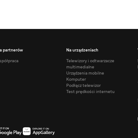
a partnerów
Na urządzeniach
półpraca
Telewizory i odtwarzacze
multimedialne
Urządzenia mobilne
Komputer
Podłącz telewizor
Test prędkości internetu