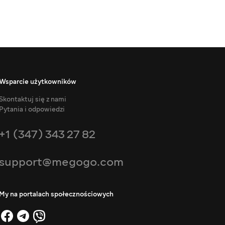
Wsparcie użytkowników
Skontaktuj się z nami
Pytania i odpowiedzi
+1 (347) 343 27 82
support@megogo.com
My na portalach społecznościowych