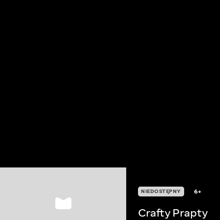
6+
NIEDOSTĘPNY
Crafty Prapty