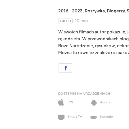
2016 - 2023
,
Rozrywka
,
Blogerzy
,
10 min
Full HD
W swoich filmach autor pokazuje,
rękodzieła. W przewodnikach bloge
Boże Narodzenie, rysunków, dekor
Można tu również znaleźć rozpako
DOSTĘPNE NA URZĄDZENIACH
iOS
Android
Smart TV
Konsole