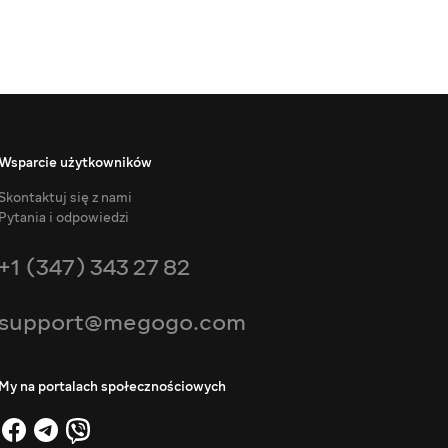
Wsparcie użytkowników
Skontaktuj się z nami
Pytania i odpowiedzi
+1 (347) 343 27 82
support@megogo.com
My na portalach społecznościowych