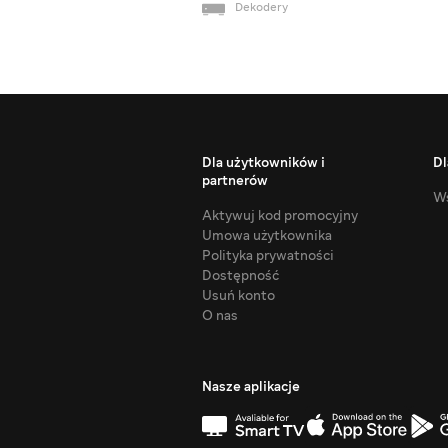
Dekodery
Dla użytkowników i
Dl
partnerów
Ws
Aktywuj kod promocyjny
Umowa użytkownika
Polityka prywatności
Dostępność
Usuń konto
O nas
Nasze aplikacje