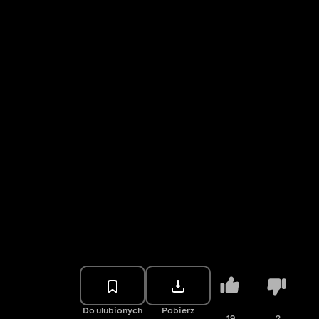
Do ulubionych
Pobierz
19
2