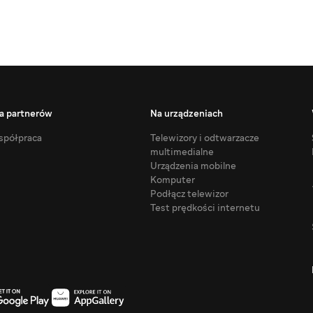
a partnerów
Na urządzeniach
półpraca
Telewizory i odtwarzacze
multimedialne
Urządzenia mobilne
Komputer
Podłącz telewizor
Test prędkości internetu