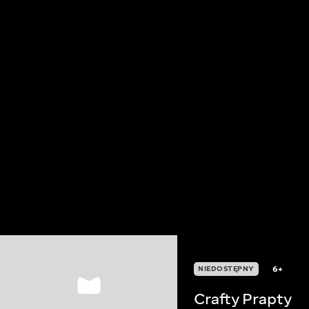
6+
NIEDOSTĘPNY
Crafty Prapty