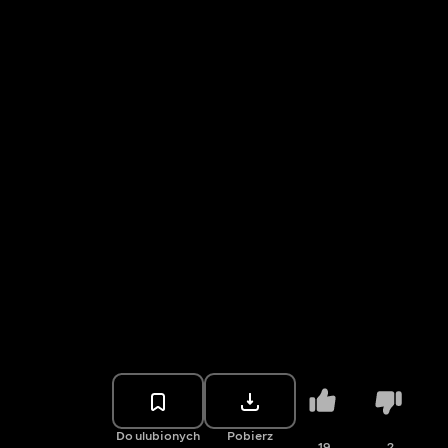
Do ulubionych
Pobierz
19
2