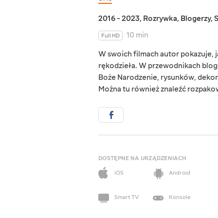
2016 - 2023
,
Rozrywka
,
Blogerzy
,
10 min
Full HD
W swoich filmach autor pokazuje,
rękodzieła. W przewodnikach bloge
Boże Narodzenie, rysunków, dekor
Można tu również znaleźć rozpako
DOSTĘPNE NA URZĄDZENIACH
iOS
Android
Smart TV
Konsole