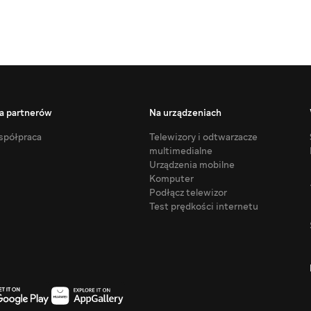
a partnerów
Na urządzeniach
półpraca
Telewizory i odtwarzacze
multimedialne
Urządzenia mobilne
Komputer
Podłącz telewizor
Test prędkości internetu