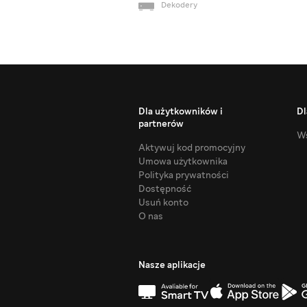
Dekodery
Dla użytkowników i
Dl
partnerów
Ws
Aktywuj kod promocyjny
Umowa użytkownika
Polityka prywatności
Dostępność
Usuń konto
O nas
Nasze aplikacje