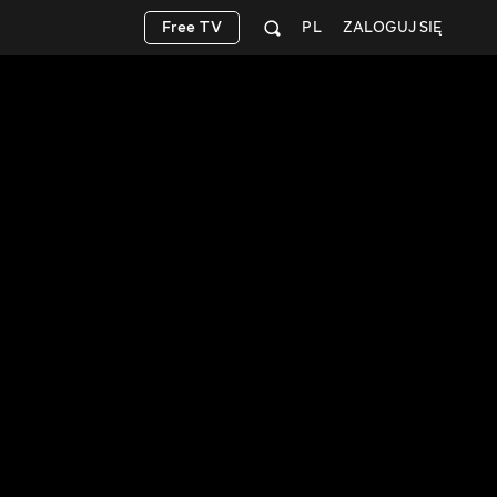
Free TV
PL
ZALOGUJ SIĘ