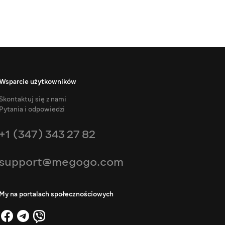
Wsparcie użytkowników
Skontaktuj się z nami
Pytania i odpowiedzi
+1 (347) 343 27 82
support@megogo.com
My na portalach społecznościowych