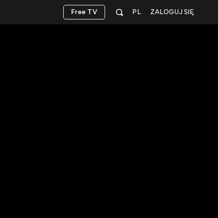
Free TV
PL
ZALOGUJ SIĘ