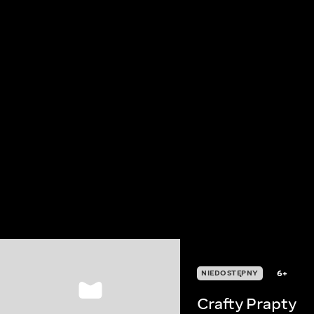
6+
NIEDOSTĘPNY
Crafty Prapty