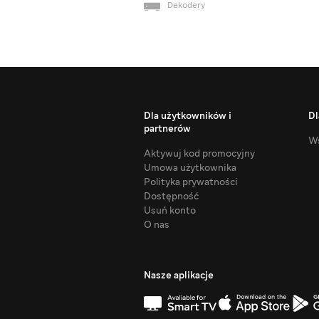
Dekodery
Dla użytkowników i
Dl
partnerów
Ws
Aktywuj kod promocyjny
Umowa użytkownika
Polityka prywatności
Dostępność
Usuń konto
O nas
Nasze aplikacje