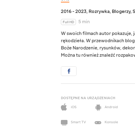
2016 - 2023
,
Rozrywka
,
Blogerzy
,
5 min
Full HD
W swoich filmach autor pokazuje,
rękodzieła. W przewodnikach bloge
Boże Narodzenie, rysunków, dekor
Można tu również znaleźć rozpako
DOSTĘPNE NA URZĄDZENIACH
iOS
Android
Smart TV
Konsole