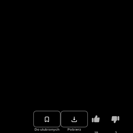
Do ulubionych
Pobierz
19
2