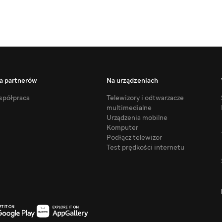
a partnerów
Na urządzeniach
półpraca
Telewizory i odtwarzacze
multimedialne
Urządzenia mobilne
Komputer
Podłącz telewizor
Test prędkości internetu