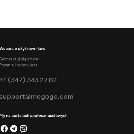
Wsparcie użytkowników
Skontaktuj się z nami
Pytania i odpowiedzi
+1 (347) 343 27 82
support@megogo.com
My na portalach społecznościowych