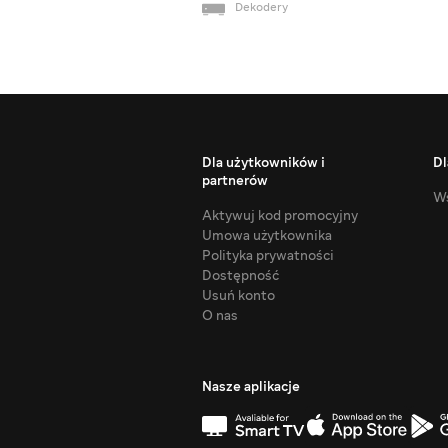
Dekodery
Dla użytkowników i
Dl
partnerów
Ws
Aktywuj kod promocyjny
Umowa użytkownika
Polityka prywatności
Dostępność
Usuń konto
O nas
Nasze aplikacje