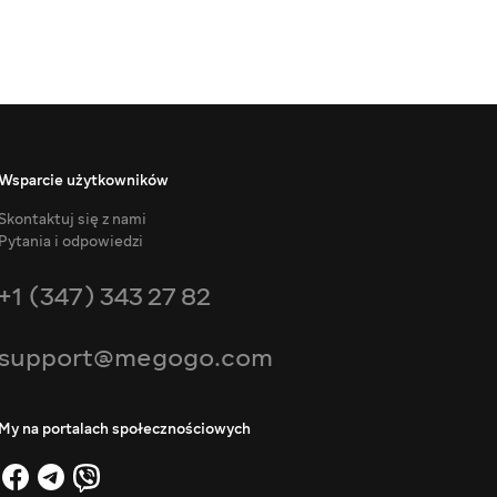
Wsparcie użytkowników
Skontaktuj się z nami
Pytania i odpowiedzi
+1 (347) 343 27 82
support@megogo.com
My na portalach społecznościowych