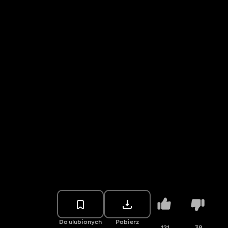
Do ulubionych
Pobierz
121
38