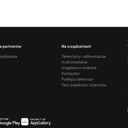
a partnerów
Na urządzeniach
półpraca
Telewizory i odtwarzacze
multimedialne
Urządzenia mobilne
Komputer
Podłącz telewizor
Test prędkości internetu