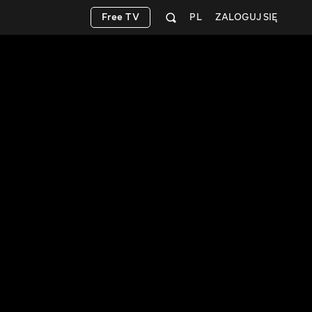
Free TV
PL
ZALOGUJ SIĘ