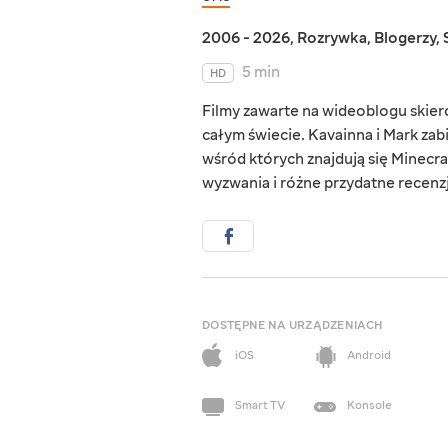
2006 - 2026
,
Rozrywka
,
Blogerzy
,
5 min
HD
Filmy zawarte na wideoblogu skie
całym świecie. Kavainna i Mark zab
wśród których znajdują się Minecraf
wyzwania i różne przydatne recenzj
DOSTĘPNE NA URZĄDZENIACH
iOS
Android
Smart TV
Konsole