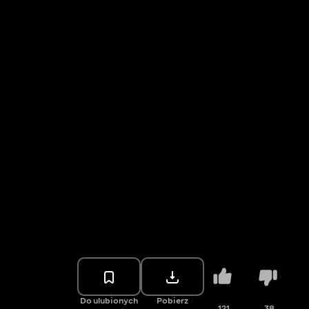
Do ulubionych
Pobierz
121
38