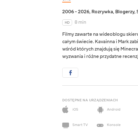
2006 - 2026
,
Rozrywka
,
Blogerzy
,
8 min
HD
Filmy zawarte na wideoblogu skie
całym świecie. Kavainna i Mark zab
wśród których znajdują się Minecraf
wyzwania i różne przydatne recenzj
DOSTĘPNE NA URZĄDZENIACH
iOS
Android
Smart TV
Konsole