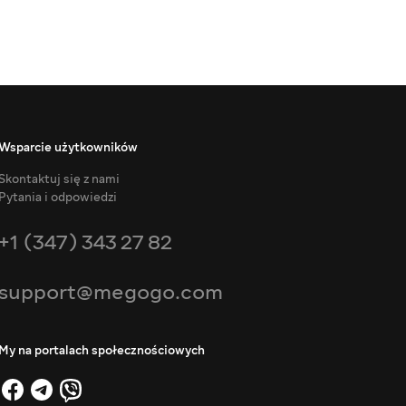
Wsparcie użytkowników
Skontaktuj się z nami
Pytania i odpowiedzi
+1 (347) 343 27 82
support@megogo.com
My na portalach społecznościowych