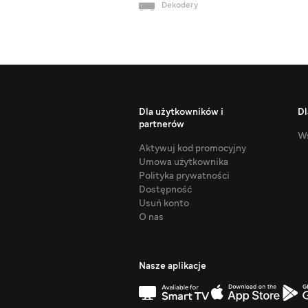
Dekodery
Dla użytkowników i
Dl
partnerów
Ws
Aktywuj kod promocyjny
Umowa użytkownika
Polityka prywatności
Dostępność
Usuń konto
O nas
Nasze aplikacje