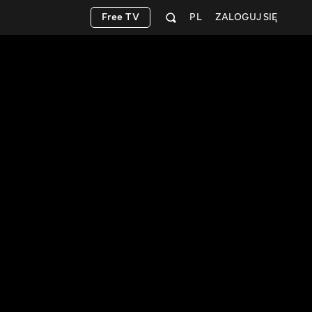
Free TV
PL
ZALOGUJ SIĘ