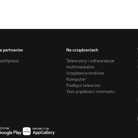
a partnerów
Na urządzeniach
półpraca
Telewizory i odtwarzacze
multimedialne
Urządzenia mobilne
Komputer
Podłącz telewizor
Test prędkości internetu