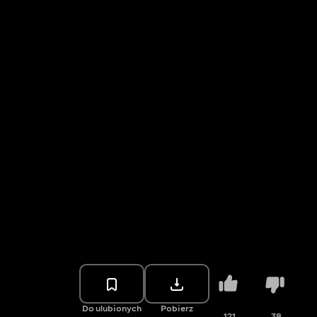
Do ulubionych
Pobierz
121
38