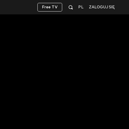
Free TV
PL
ZALOGUJ SIĘ