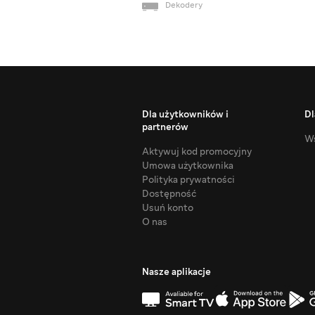
Dekodery
Dla użytkowników i
Dl
partnerów
Ws
Aktywuj kod promocyjny
Umowa użytkownika
Polityka prywatności
Dostępność
Usuń konto
O nas
Nasze aplikacje