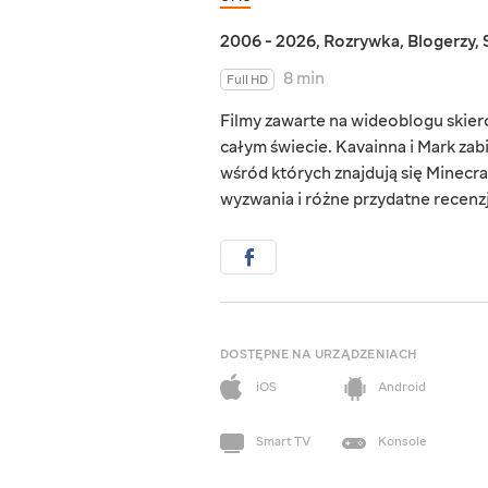
2006 - 2026
,
Rozrywka
,
Blogerzy
,
8 min
Full HD
Filmy zawarte na wideoblogu skie
całym świecie. Kavainna i Mark zab
wśród których znajdują się Minecraf
wyzwania i różne przydatne recenzj
DOSTĘPNE NA URZĄDZENIACH
iOS
Android
Smart TV
Konsole