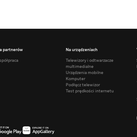
a partnerów
Na urządzeniach
półpraca
Telewizory i odtwarzacze
multimedialne
Urządzenia mobilne
Komputer
Podłącz telewizor
Test prędkości internetu