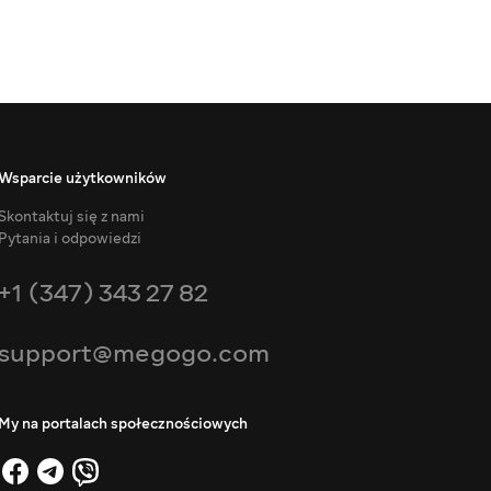
Wsparcie użytkowników
Skontaktuj się z nami
Pytania i odpowiedzi
+1 (347) 343 27 82
support@megogo.com
My na portalach społecznościowych