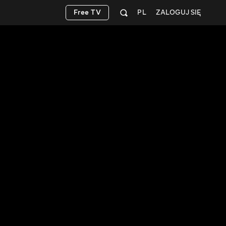
Free TV
PL
ZALOGUJ SIĘ