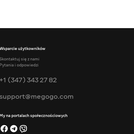
Wsparcie użytkowników
Skontaktuj się z nami
Pytania i odpowiedzi
+1 (347) 343 27 82
support@megogo.com
My na portalach społecznościowych