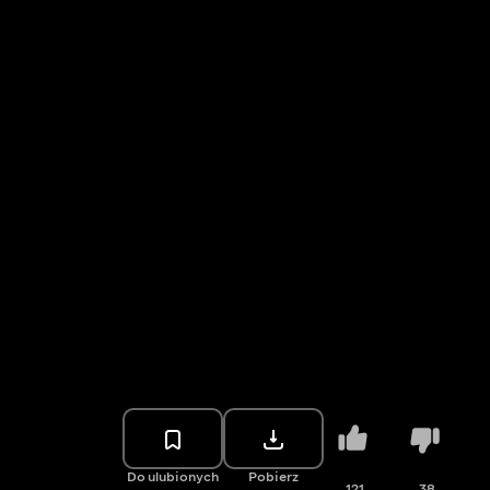
Do ulubionych
Pobierz
121
38