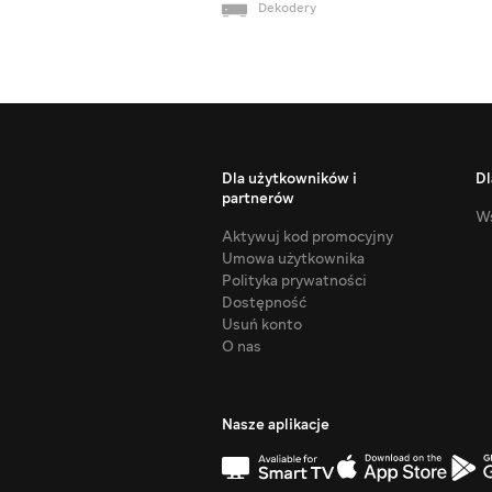
Dekodery
Dla użytkowników i
Dl
partnerów
Ws
Aktywuj kod promocyjny
Umowa użytkownika
Polityka prywatności
Dostępność
Usuń konto
O nas
Nasze aplikacje