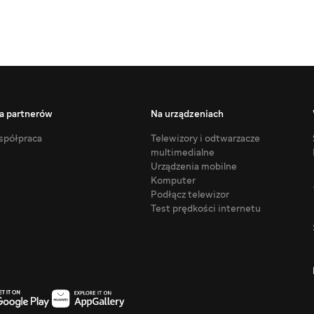
a partnerów
Na urządzeniach
półpraca
Telewizory i odtwarzacze
multimedialne
Urządzenia mobilne
Komputer
Podłącz telewizor
Test prędkości internetu