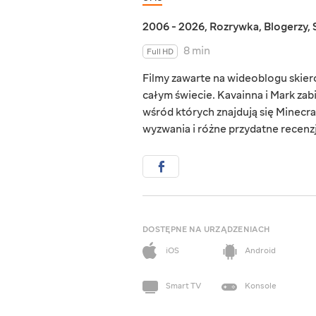
2006 - 2026
,
Rozrywka
,
Blogerzy
,
8 min
Full HD
Filmy zawarte na wideoblogu skie
całym świecie. Kavainna i Mark zab
wśród których znajdują się Minecraf
wyzwania i różne przydatne recenzj
DOSTĘPNE NA URZĄDZENIACH
iOS
Android
Smart TV
Konsole