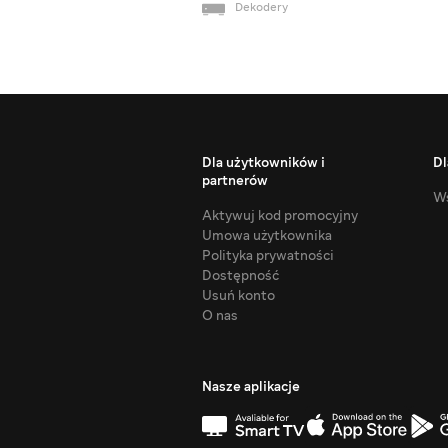
Dekodery
Dla użytkowników i
Dl
partnerów
Ws
Aktywuj kod promocyjny
Umowa użytkownika
Polityka prywatności
Dostępność
Usuń konto
O nas
Nasze aplikacje