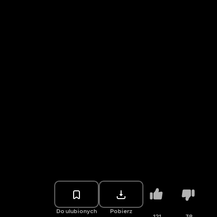
Do ulubionych
Pobierz
121
38