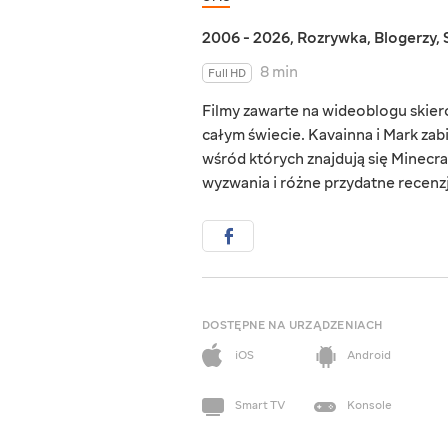
2006 - 2026
,
Rozrywka
,
Blogerzy
,
8 min
Full HD
Filmy zawarte na wideoblogu skie
całym świecie. Kavainna i Mark zab
wśród których znajdują się Minecraf
wyzwania i różne przydatne recenzj
DOSTĘPNE NA URZĄDZENIACH
iOS
Android
Smart TV
Konsole