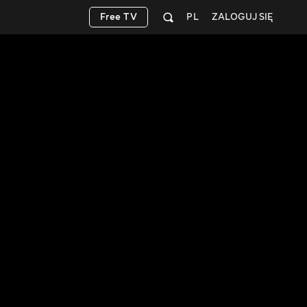
Free TV
PL
ZALOGUJ SIĘ