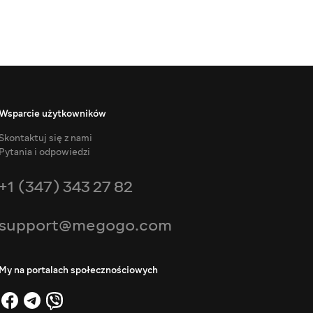
Wsparcie użytkowników
Skontaktuj się z nami
Pytania i odpowiedzi
+1 (347) 343 27 82
support@megogo.com
My na portalach społecznościowych