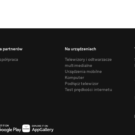
a partnerów
Na urządzeniach
półpraca
Telewizory i odtwarzacze
multimedialne
Urządzenia mobilne
Komputer
Podłącz telewizor
Test prędkości internetu