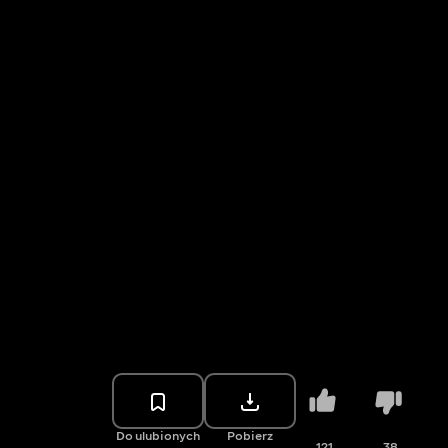
Do ulubionych
Pobierz
121
38