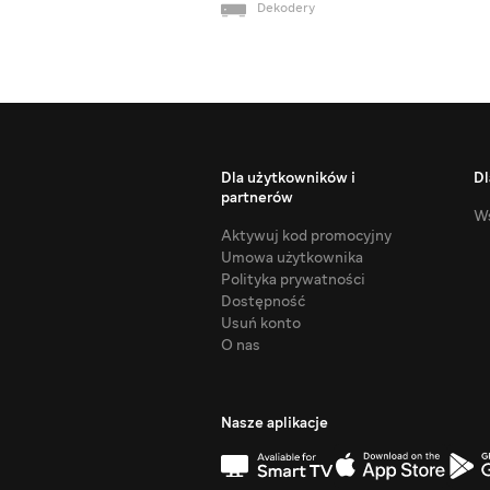
Dekodery
Dla użytkowników i
Dl
partnerów
Ws
Aktywuj kod promocyjny
Umowa użytkownika
Polityka prywatności
Dostępność
Usuń konto
O nas
Nasze aplikacje