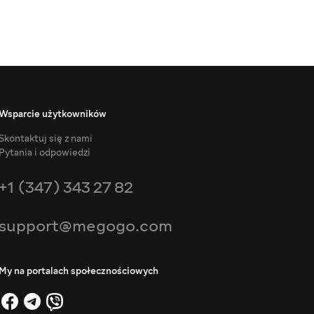
Wsparcie użytkowników
Skontaktuj się z nami
Pytania i odpowiedzi
+1 (347) 343 27 82
support@megogo.com
My na portalach społecznościowych