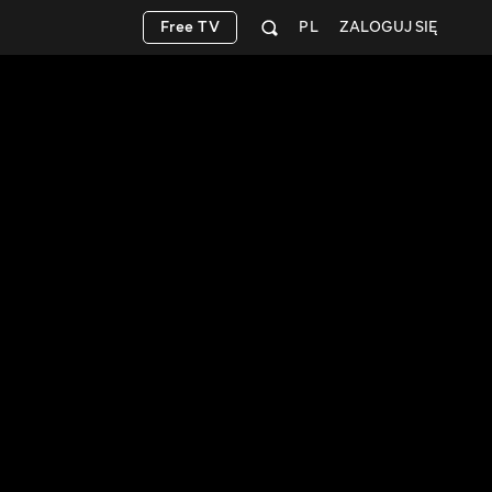
Free TV
PL
ZALOGUJ SIĘ