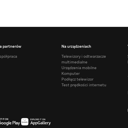
a partnerów
Na urządzeniach
półpraca
Telewizory i odtwarzacze
multimedialne
Urządzenia mobilne
Komputer
Podłącz telewizor
Test prędkości internetu