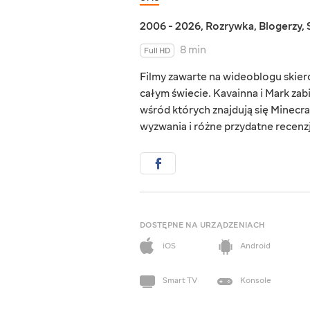
2006 - 2026
,
Rozrywka
,
Blogerzy
,
8 min
Full HD
Filmy zawarte na wideoblogu skie
całym świecie. Kavainna i Mark zab
wśród których znajdują się Minecraf
wyzwania i różne przydatne recenzj
DOSTĘPNE NA URZĄDZENIACH
iOS
Android
Smart TV
Konsole