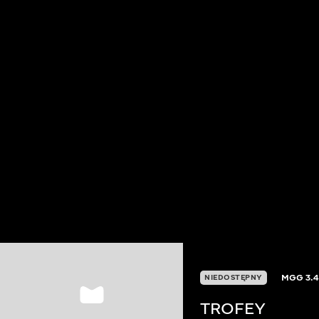
MGG
3.4
NIEDOSTĘPNY
TROFEY