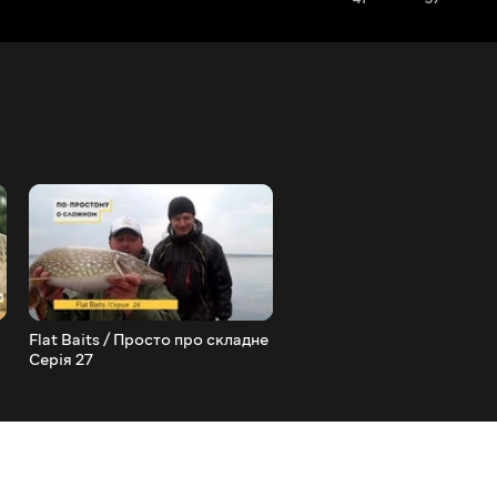
Flat Baits / Просто про складне
Вересневий Флет / Прост
Серія 27
складне - 22 серія.