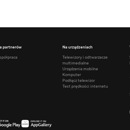
a partnerów
Na urządzeniach
półpraca
Telewizory i odtwarzacze
multimedialne
Urządzenia mobilne
Komputer
Podłącz telewizor
Test prędkości internetu