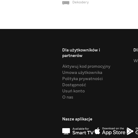
Dekodery
Dla użytkowników i
Dl
partnerów
Ws
Aktywuj kod promocyjny
Umowa użytkownika
Polityka prywatności
Dostępność
Usuń konto
O nas
Nasze aplikacje