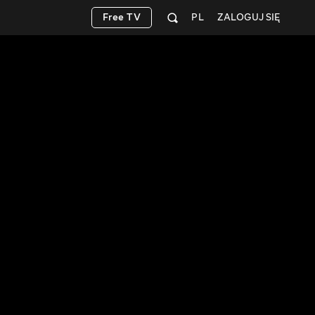
Free TV
PL
ZALOGUJ SIĘ