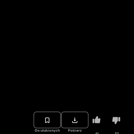
Do ulubionych
Pobierz
41
37