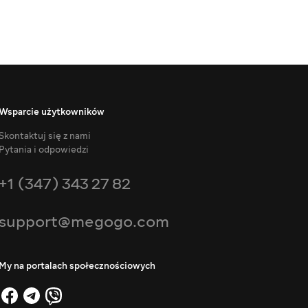
Wsparcie użytkowników
Skontaktuj się z nami
Pytania i odpowiedzi
+1 (347) 343 27 82
support@megogo.com
My na portalach społecznościowych