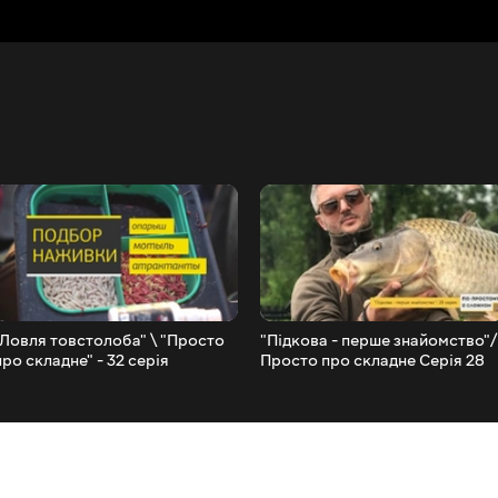
"Ловля товстолоба" \ "Просто
"Підкова - перше знайомство"/
про складне" - 32 серія
Просто про складне Серія 28