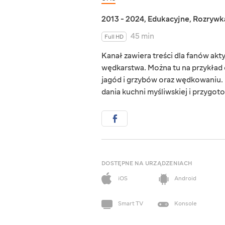
2013 - 2024
,
Edukacyjne
,
Rozrywk
45 min
Full HD
Kanał zawiera treści dla fanów ak
wędkarstwa. Można tu na przykład 
jagód i grzybów oraz wędkowaniu. 
dania kuchni myśliwskiej i przyg
DOSTĘPNE NA URZĄDZENIACH
iOS
Android
Smart TV
Konsole