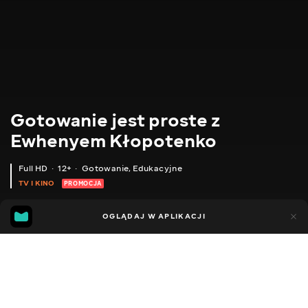
Gotowanie jest proste z
Ewhenyem Kłopotenko
Full HD
12+
Gotowanie
,
Edukacyjne
TV I KINO
PROMOCJA
170
114
OGLĄDAJ W APLIKACJI
Dodano do ulubionych
UDOSTĘPNIJ
Przepisy
Format "ręce"
Porady
Pyszne pomysły
Auten
Facebook