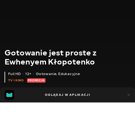
Gotowanie jest proste z
Ewhenyem Kłopotenko
Full HD
12+
Gotowanie
,
Edukacyjne
TV I KINO
PROMOCJA
170
114
OGLĄDAJ W APLIKACJI
Dodano do ulubionych
UDOSTĘPNIJ
Przepisy
Format "ręce"
Porady
Pyszne pomysły
Auten
Facebook