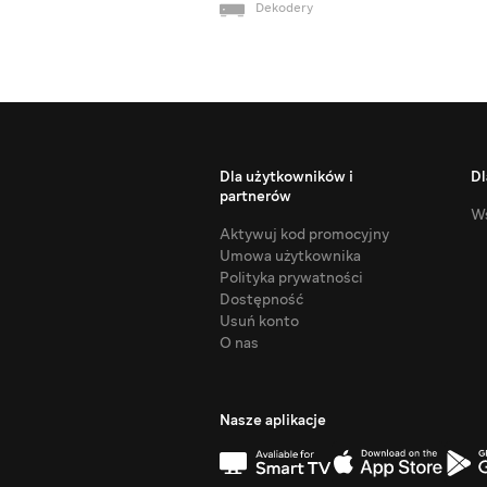
Dekodery
Dla użytkowników i
Dl
partnerów
Ws
Aktywuj kod promocyjny
Umowa użytkownika
Polityka prywatności
Dostępność
Usuń konto
O nas
Nasze aplikacje