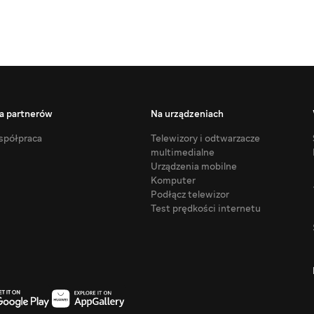
a partnerów
Na urządzeniach
półpraca
Telewizory i odtwarzacze
multimedialne
Urządzenia mobilne
Komputer
Podłącz telewizor
Test prędkości internetu