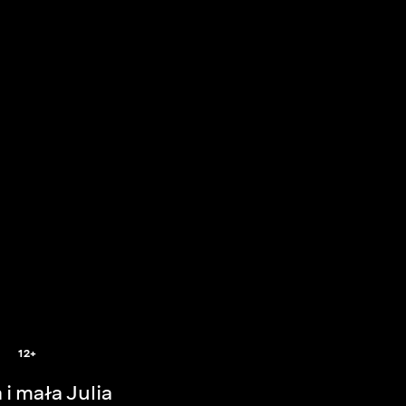
12+
i mała Julia