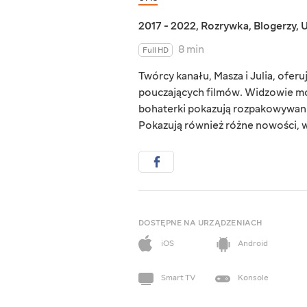
2017 - 2022
,
Rozrywka
,
Blogerzy
,
U
8 min
Full HD
Twórcy kanału, Masza i Julia, ofe
pouczających filmów. Widzowie mog
bohaterki pokazują rozpakowywanie, 
Pokazują również różne nowości, 
DOSTĘPNE NA URZĄDZENIACH
iOS
Android
Smart TV
Konsole