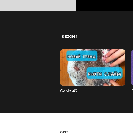
SEZON 1
Серія 49
OPIS