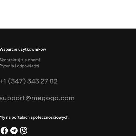
Wsparcie użytkowników
Skontaktuj się z nami
Pytania i odpowiedzi
+1 (347) 343 27 82
support@megogo.com
My na portalach społecznościowych