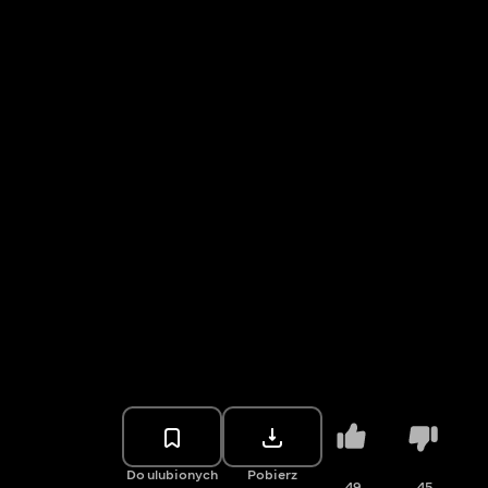
Do ulubionych
Pobierz
49
45