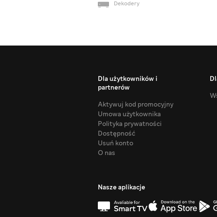
Dekodery
Dla użytkowników i
Dl
partnerów
Ws
Aktywuj kod promocyjny
Umowa użytkownika
Polityka prywatności
Dostępność
Usuń konto
O nas
Nasze aplikacje