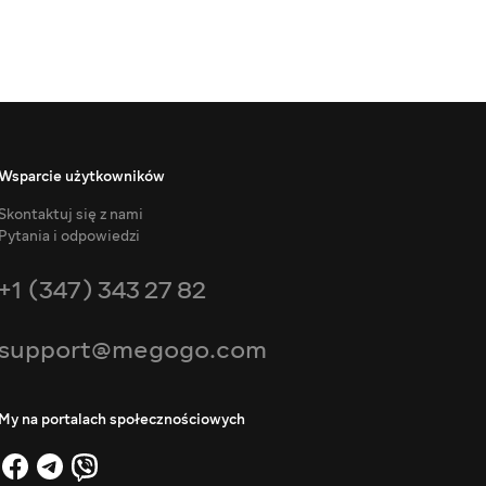
Wsparcie użytkowników
Skontaktuj się z nami
Pytania i odpowiedzi
+1 (347) 343 27 82
support@megogo.com
My na portalach społecznościowych