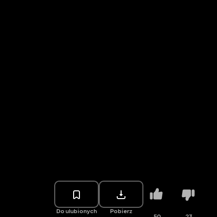
Do ulubionych
Pobierz
50
23