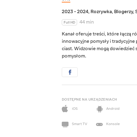
2023 - 2024
,
Rozrywka
,
Blogerzy
,
44 min
Full HD
Kanał oferuje treści, które łączą 
innowacyjne pomysły i tradycyjne
ciast. Widzowie mogą dowiedzieć s
pomysłom.
DOSTĘPNE NA URZĄDZENIACH
iOS
Android
Smart TV
Konsole