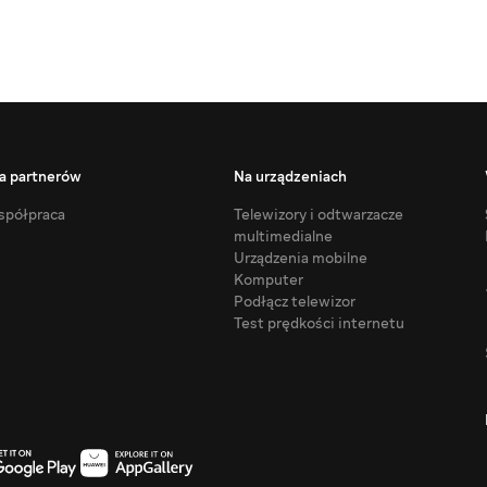
a partnerów
Na urządzeniach
półpraca
Telewizory i odtwarzacze
multimedialne
Urządzenia mobilne
Komputer
Podłącz telewizor
Test prędkości internetu