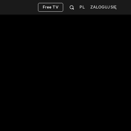
Free TV
PL
ZALOGUJ SIĘ