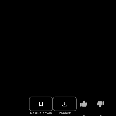
Do ulubionych
Pobierz
8
6