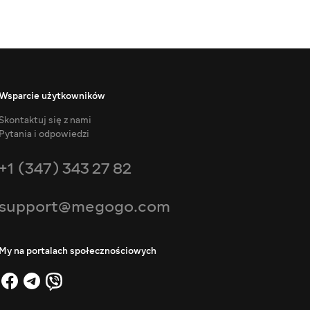
Wsparcie użytkowników
Skontaktuj się z nami
Pytania i odpowiedzi
+1 (347) 343 27 82
support@megogo.com
My na portalach społecznościowych