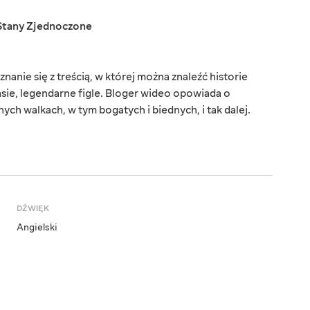
Stany Zjednoczone
anie się z treścią, w której można znaleźć historie
lasie, legendarne figle. Bloger wideo opowiada o
nych walkach, w tym bogatych i biednych, i tak dalej.
DŹWIĘK
Angielski