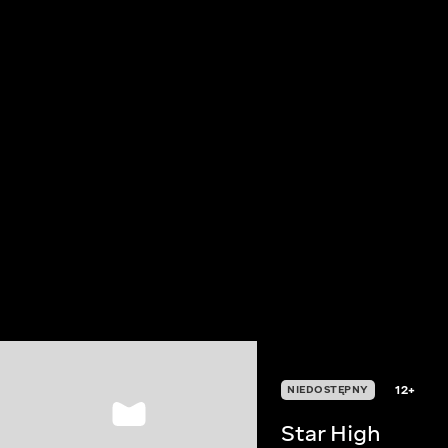
12+
NIEDOSTĘPNY
Star High