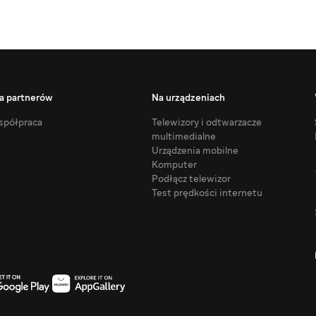
a partnerów
Na urządzeniach
półpraca
Telewizory i odtwarzacze
multimedialne
Urządzenia mobilne
Komputer
Podłącz telewizor
Test prędkości internetu