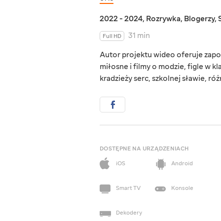
2022 - 2024
,
Rozrywka
,
Blogerzy
,
31 min
Full HD
Autor projektu wideo oferuje zapozn
miłosne i filmy o modzie, figle w k
kradzieży serc, szkolnej sławie, róż
DOSTĘPNE NA URZĄDZENIACH
iOS
Android
Smart TV
Konsole
Dekodery