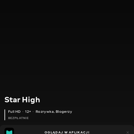
Star High
Full HD
12+
Rozrywka
,
Blogerzy
BEZPŁATNIE
8
6
OGLĄDAJ W APLIKACJI