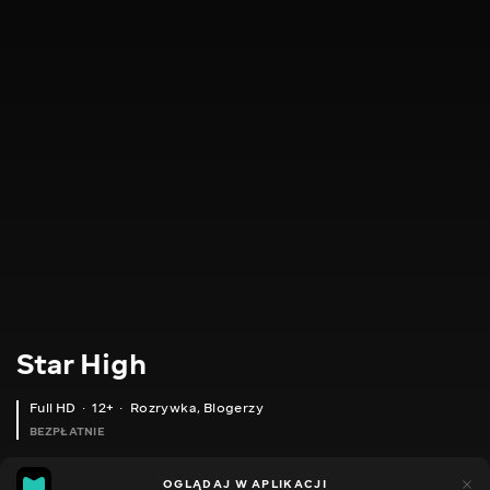
Star High
Full HD
12+
Rozrywka
,
Blogerzy
BEZPŁATNIE
8
6
OGLĄDAJ W APLIKACJI