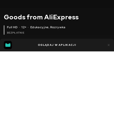
Goods from AliExpress
Full HD
12+
Edukacyjne
,
Rozrywka
BEZPŁATNIE
11
5
OGLĄDAJ W APLIKACJI
Dodano do ulubionych
UDOSTĘPNIJ
Sezon 1
Sezon 2
Sezon 3
Sezon 4
Sezon 5
Sezon 
Facebook
Kopiuj link
ВІДКРИВАЧКА ДЛЯ КОНСЕРВІВ
ЗАХИСНА КРИШКА ПЛИТИ ПЕРЕКРИТТЯ
2020 - 2025
,
Ukraina
Edukacyjne
,
Rozrywka