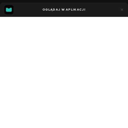
47
22
OGLĄDAJ W APLIKACJI
Dodano do ulubionych
UDOSTĘPNIJ
Sezon 7
Facebook
Kopiuj link
СЕРІЯ 27
СЕРІЯ 26
2010 - 2025
,
Stany Zjednoczone
Sportowe
,
Rozrywka
,
Blogerzy
DŹWIĘK
Angielski
DOSTĘPNE
iOS,
Android,
Smart TV,
Konsole,
Odtwarzacz multimedialny