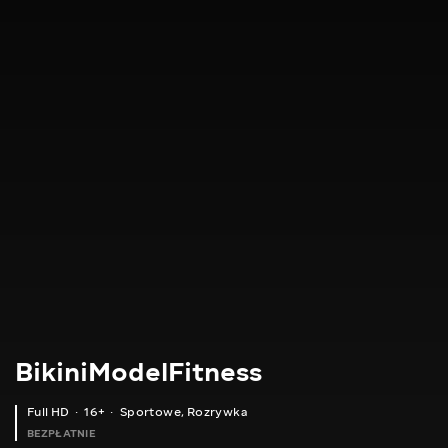
BikiniModelFitness
Full HD
16+
Sportowe
,
Rozrywka
BEZPŁATNIE