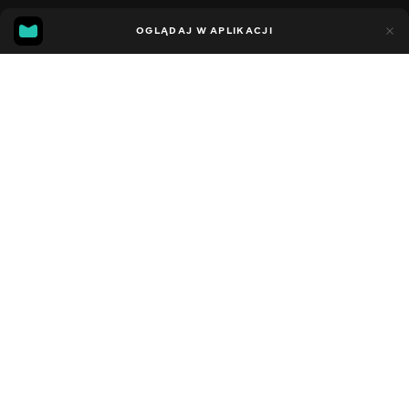
47
22
OGLĄDAJ W APLIKACJI
Dodano do ulubionych
UDOSTĘPNIJ
Sezon 7
Facebook
Kopiuj link
СЕРІЯ 179
СЕРІЯ 178
2010 - 2025
,
Stany Zjednoczone
Sportowe
,
Rozrywka
,
Blogerzy
DŹWIĘK
Angielski
DOSTĘPNE
iOS,
Android,
Smart TV,
Konsole,
Odtwarzacz multimedialny