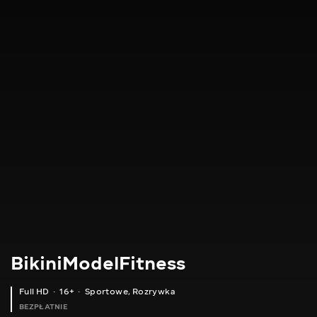
BikiniModelFitness
Full HD
16+
Sportowe
,
Rozrywka
BEZPŁATNIE