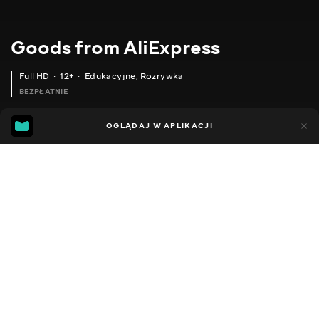
Goods from AliExpress
Full HD
12+
Edukacyjne
,
Rozrywka
BEZPŁATNIE
10
7
OGLĄDAJ W APLIKACJI
Dodano do ulubionych
UDOSTĘPNIJ
Sezon 1
Sezon 2
Sezon 3
Sezon 4
Sezon 5
Sezon 
Facebook
Kopiuj link
АВТОМАТИЧНИЙ ЧОХОЛ ДЛЯ АВТО
АВТОМОБІЛЬНА ПІДСВІТКА
2020 - 2025
,
Ukraina
Edukacyjne
,
Rozrywka