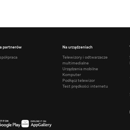
a partnerów
Na urządzeniach
półpraca
Telewizory i odtwarzacze
multimedialne
Urządzenia mobilne
Komputer
Podłącz telewizor
Test prędkości internetu