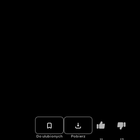
Do ulubionych
Pobierz
11
13