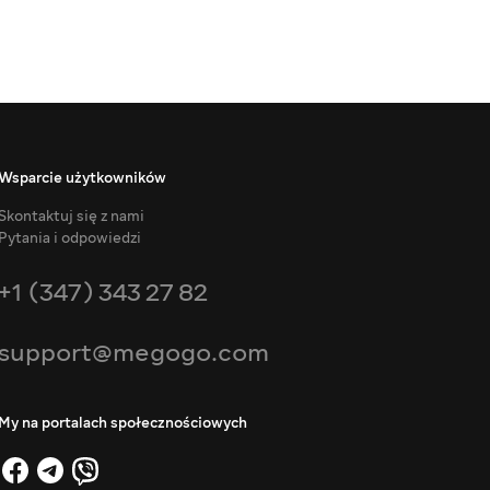
Wsparcie użytkowników
Skontaktuj się z nami
Pytania i odpowiedzi
+1 (347) 343 27 82
support@megogo.com
My na portalach społecznościowych