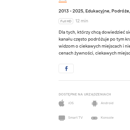
2013 - 2025
,
Edukacyjne
,
Podróże
12 min
Full HD
Dla tych, którzy chcą dowiedzieć si
kanału często podróżuje po tym k
widzom o ciekawych miejscach i ni
cenach żywności, ciekawych miejs
DOSTĘPNE NA URZĄDZENIACH
iOS
Android
Smart TV
Konsole