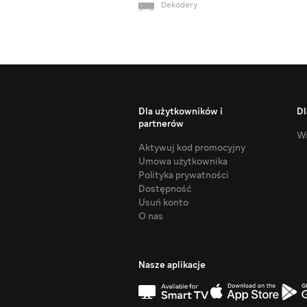
Dekodery
Dla użytkowników i
Dl
partnerów
Ws
Aktywuj kod promocyjny
Umowa użytkownika
Polityka prywatności
Dostępność
Usuń konto
O nas
Nasze aplikacje