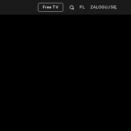
Free TV
PL
ZALOGUJ SIĘ