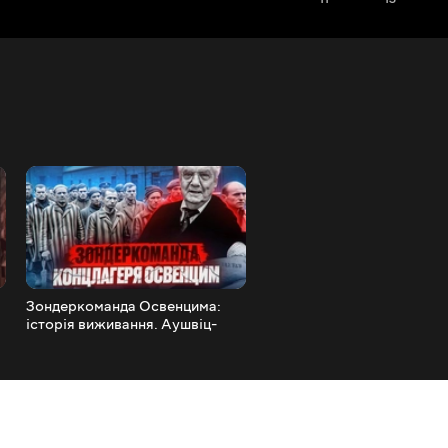
Зондеркоманда Освенцима:
СОЛДАТ, ЯКИЙ МІГ
історія виживання. Аушвіц-
ЗУПИНИТИ ГІТЛЕРА. Істо
Біркенау
Генрі Тенді