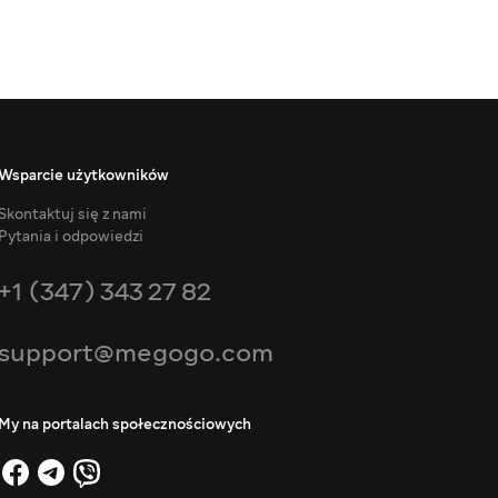
Wsparcie użytkowników
Skontaktuj się z nami
Pytania i odpowiedzi
+1 (347) 343 27 82
support@megogo.com
My na portalach społecznościowych