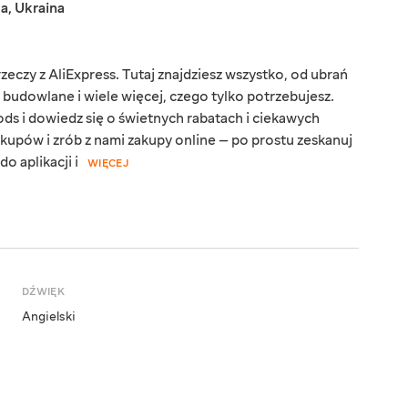
ka
,
Ukraina
eczy z AliExpress. Tutaj znajdziesz wszystko, od ubrań
y budowlane i wiele więcej, czego tylko potrzebujesz.
ds i dowiedz się o świetnych rabatach i ciekawych
kupów i zrób z nami zakupy online — po prostu zeskanuj
o aplikacji i
WIĘCEJ
DŹWIĘK
Angielski