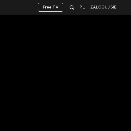
Free TV
PL
ZALOGUJ SIĘ