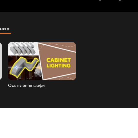
ON 8
SEZON 9
SEZON 10
SEZON 11
Освітлення шафи
Таймер для варки яєць