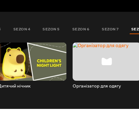
3
SEZON 4
SEZON 5
SEZON 6
SEZON 7
SEZ
Дитячий нічник
Організатор для одягу