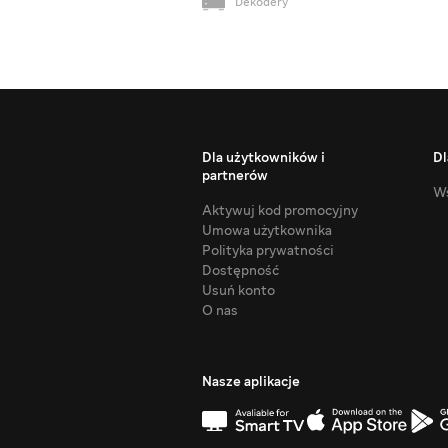
Dekodery
Dla użytkowników i
Dl
partnerów
Ws
Aktywuj kod promocyjny
Umowa użytkownika
Polityka prywatności
Dostępność
Usuń konto
O nas
Nasze aplikacje