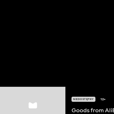
12+
NIEDOSTĘPNY
Goods from Ali