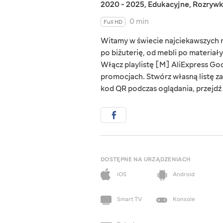
2020 - 2025
,
Edukacyjne
,
Rozryw
0 min
Full HD
Witamy w świecie najciekawszych rz
po biżuterię, od mebli po materiał
Włącz playlistę [M] AliExpress Goo
promocjach. Stwórz własną listę za
kod QR podczas oglądania, przejdź d
DOSTĘPNE NA URZĄDZENIACH
iOS
Android
Smart TV
Konsole