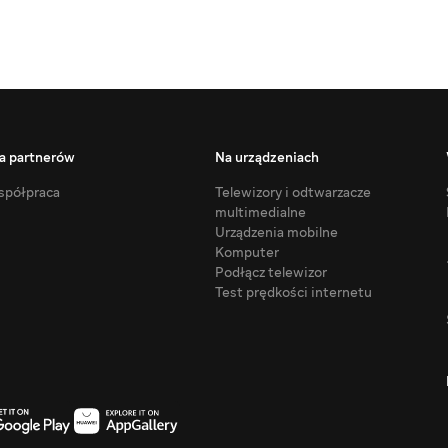
a partnerów
Na urządzeniach
półpraca
Telewizory i odtwarzacze
multimedialne
Urządzenia mobilne
Komputer
Podłącz telewizor
Test prędkości internetu