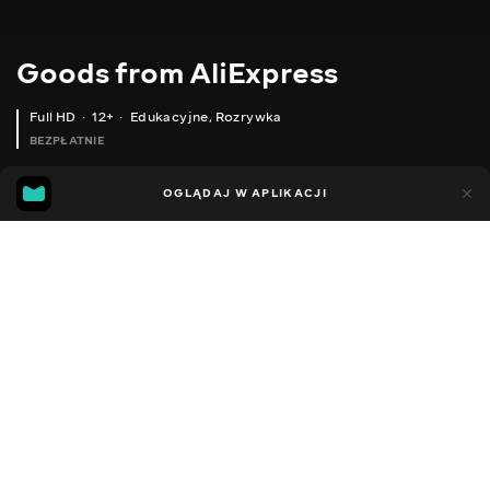
Goods from AliExpress
Full HD
12+
Edukacyjne
,
Rozrywka
BEZPŁATNIE
11
5
OGLĄDAJ W APLIKACJI
Dodano do ulubionych
UDOSTĘPNIJ
Sezon 1
Sezon 2
Sezon 3
Sezon 4
Sezon 5
Sezon 
Facebook
Kopiuj link
ВОДОНЕПРОНИКНИЙ ЧОХОЛ ДЛЯ ДИВАНА
ГУМОВІ КАПЦІ
2020 - 2025
,
Ukraina
Edukacyjne
,
Rozrywka