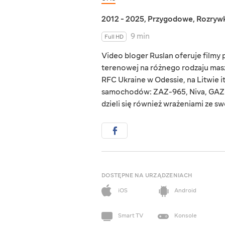
2012 - 2025
,
Przygodowe
,
Rozryw
9 min
Full HD
Video bloger Ruslan oferuje film
terenowej na różnego rodzaju masz
RFC Ukraine w Odessie, na Litwie i
samochodów: ZAZ-965, Niva, GAZ-
dzieli się również wrażeniami ze s
DOSTĘPNE NA URZĄDZENIACH
iOS
Android
Smart TV
Konsole