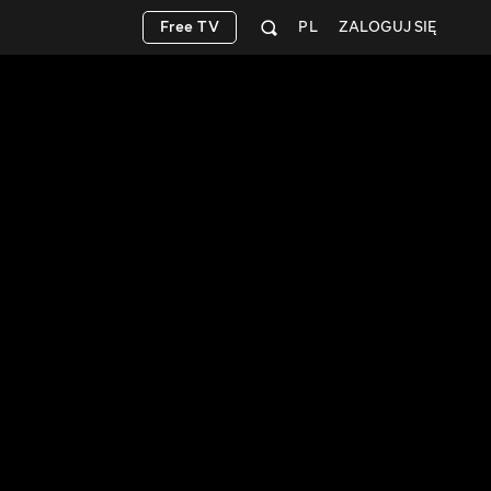
Free TV
PL
ZALOGUJ SIĘ