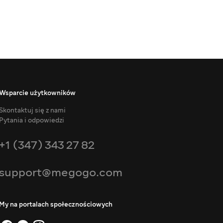
Wsparcie użytkowników
Skontaktuj się z nami
Pytania i odpowiedzi
+1 (347) 343 27 82
support@megogo.com
My na portalach społecznościowych