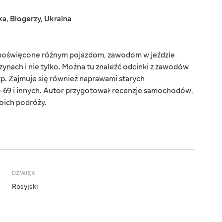
ka
,
Blogerzy
,
Ukraina
y poświęcone różnym pojazdom, zawodom w jeździe
ynach i nie tylko. Można tu znaleźć odcinki z zawodów
tp. Zajmuje się również naprawami starych
69 i innych. Autor przygotował recenzje samochodów,
woich podróży.
DŹWIĘK
Rosyjski