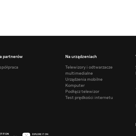
a partnerów
Na urządzeniach
półpraca
Telewizory i odtwarzacze
multimedialne
Urządzenia mobilne
Komputer
Podłącz telewizor
Test prędkości internetu