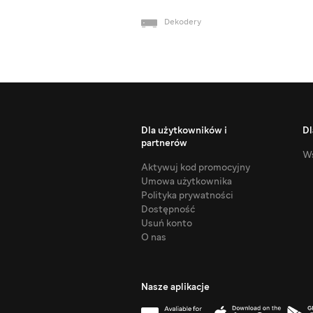
Dekodery
Dla użytkowników i
Dl
partnerów
Ws
Aktywuj kod promocyjny
Umowa użytkownika
Polityka prywatności
Dostępność
Usuń konto
O nas
Nasze aplikacje