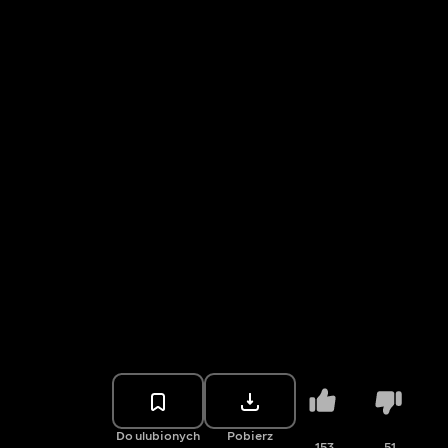
Do ulubionych
Pobierz
153
51