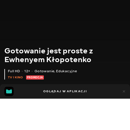
Gotowanie jest proste z
Ewhenyem Kłopotenko
Full HD
12+
Gotowanie
,
Edukacyjne
TV I KINO
PROMOCJA
170
114
OGLĄDAJ W APLIKACJI
Dodano do ulubionych
UDOSTĘPNIJ
Przepisy
Format "ręce"
Porady
Pyszne pomysły
Auten
Facebook