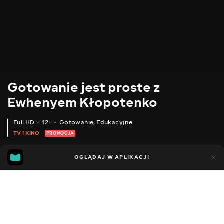
Gotowanie jest proste z
Ewhenyem Kłopotenko
Full HD
12+
Gotowanie
,
Edukacyjne
TV I KINO
PROMOCJA
170
114
OGLĄDAJ W APLIKACJI
Dodano do ulubionych
UDOSTĘPNIJ
Przepisy
Format "ręce"
Porady
Pyszne pomysły
Auten
Facebook