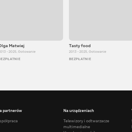
Olga Matwiej
Тasty food
013 - 2025
,
Gotowanie
2013 - 2025
,
Gotowanie
BEZPŁATNIE
BEZPŁATNIE
a partnerów
Na urządzeniach
półpraca
Telewizory i odtwarzacze
multimedialne