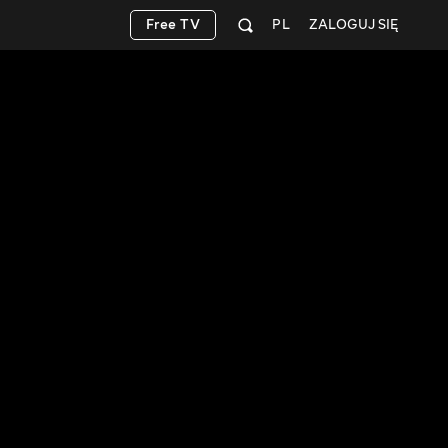
Free TV
PL
ZALOGUJ SIĘ