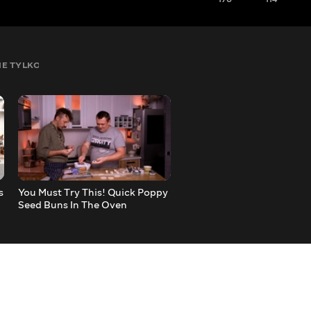
IE TYLKO
s
You Must Try This! Quick Poppy
Delicate Mushroom Cream
Seed Buns In The Oven