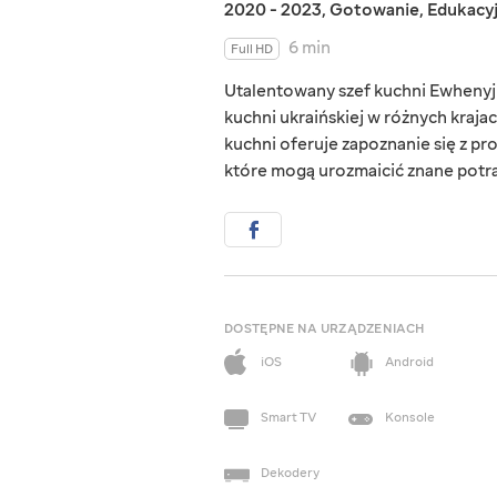
2020 - 2023
,
Gotowanie
,
Edukacy
6 min
Full HD
Utalentowany szef kuchni Ewhenyj
kuchni ukraińskiej w różnych kraja
kuchni oferuje zapoznanie się z pr
które mogą urozmaicić znane potr
DOSTĘPNE NA URZĄDZENIACH
iOS
Android
Smart TV
Konsole
Dekodery