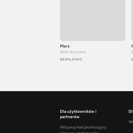
Marz
2024
,
Muzyczne
2
BEZPŁATNIE
Dla użytkowników i
Dl
partnerów
Ws
Aktywuj kod promocyjny