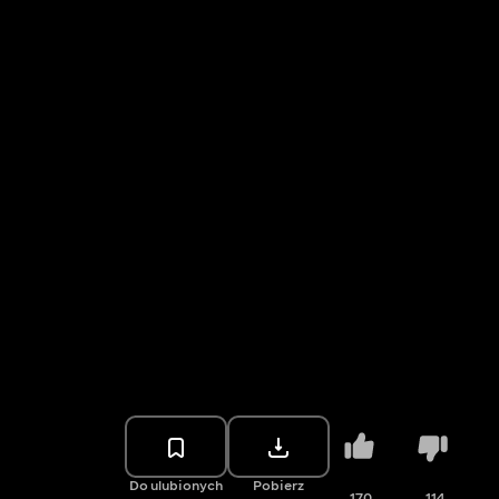
Do ulubionych
Pobierz
170
114