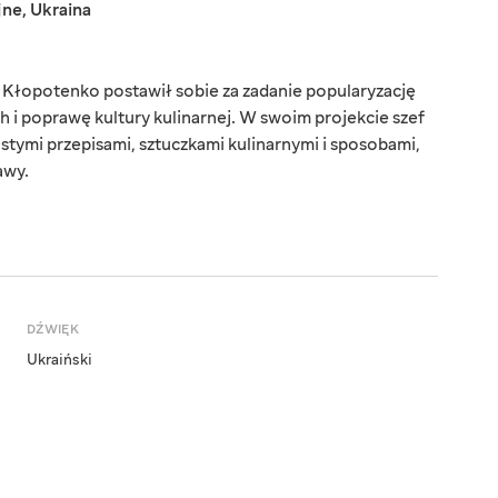
jne
,
Ukraina
 Kłopotenko postawił sobie za zadanie popularyzację
ch i poprawę kultury kulinarnej. W swoim projekcie szef
ostymi przepisami, sztuczkami kulinarnymi i sposobami,
awy.
DŹWIĘK
Ukraiński