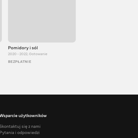
Pomidory i sól
Kostjantyn Grubicz
2020 - 2022
,
Gotowanie
2015 - 2026
,
Gotowanie
BEZPŁATNIE
BEZPŁATNIE
Wsparcie użytkowników
Skontaktuj się z nami
Pytania i odpowiedzi