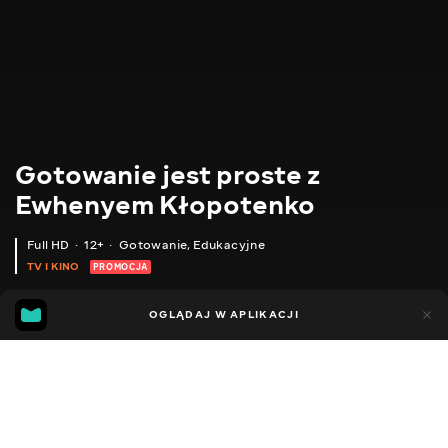
Gotowanie jest proste z
Ewhenyem Kłopotenko
Full HD
12+
Gotowanie
,
Edukacyjne
TV I KINO
PROMOCJA
170
114
OGLĄDAJ W APLIKACJI
Dodano do ulubionych
UDOSTĘPNIJ
Przepisy
Format "ręce"
Porady
Pyszne pomysły
Auten
Facebook