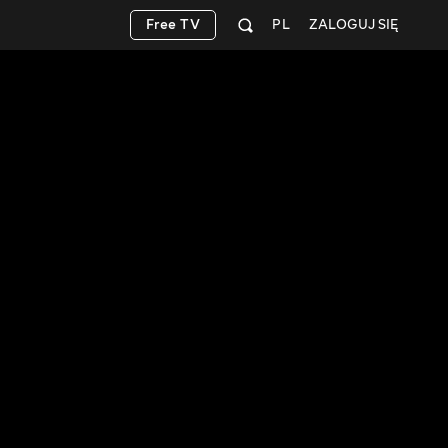
Free TV
PL
ZALOGUJ SIĘ