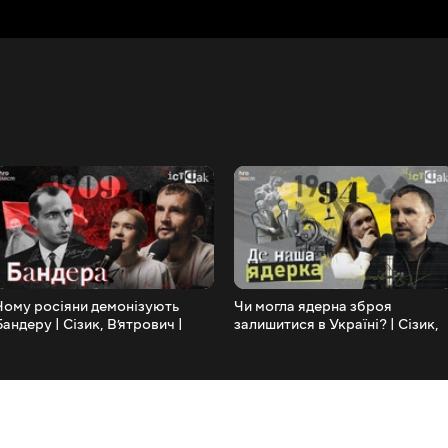
Чому росіяни демонізують
Чи могла ядерна зброя
Бандеру | Сізик, В’ятрович |
залишитися в Україні? | Сізик,
ІстФак / hromadske.зміст
В’ятрович | ІстФак /
hromadske.зміст