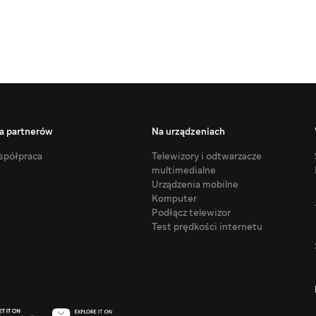
a partnerów
Na urządzeniach
półpraca
Telewizory i odtwarzacze
multimedialne
Urządzenia mobilne
Komputer
Podłącz telewizor
Test prędkości internetu