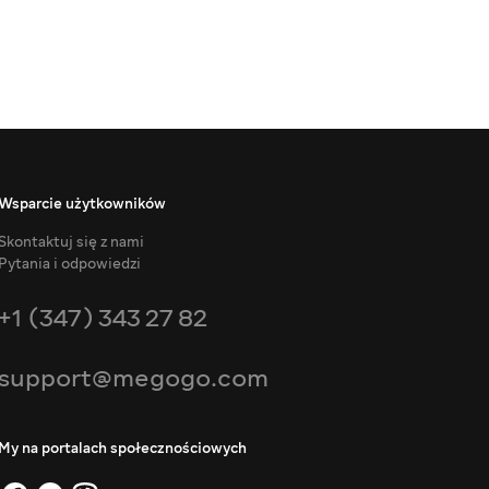
Wsparcie użytkowników
Skontaktuj się z nami
Pytania i odpowiedzi
+1 (347) 343 27 82
support@megogo.com
My na portalach społecznościowych