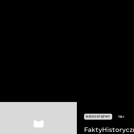
16+
NIEDOSTĘPNY
FaktyHistoryc