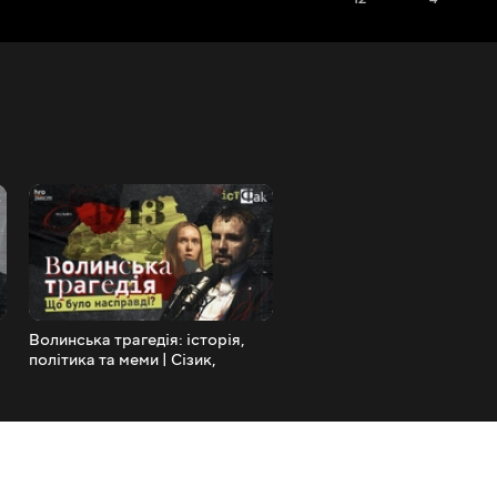
Волинська трагедія: історія,
В чому винен Ющенко та 
політика та меми | Сізик,
готувалася Помаранчева
В’ятрович | ІстФак /
революція | В’ятрович, Сіз
hromadske.зміст
ІстФак