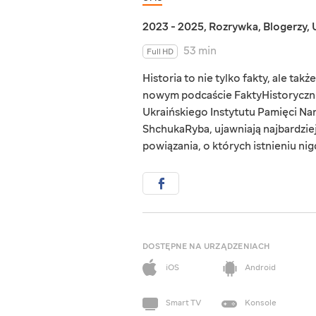
2023 - 2025
,
Rozrywka
,
Blogerzy
,
53 min
Full HD
Historia to nie tylko fakty, ale ta
nowym podcaście FaktyHistoryczne,
Ukraińskiego Instytutu Pamięci Naro
ShchukaRyba, ujawniają najbardziej 
powiązania, o których istnieniu nig
DOSTĘPNE NA URZĄDZENIACH
iOS
Android
Smart TV
Konsole