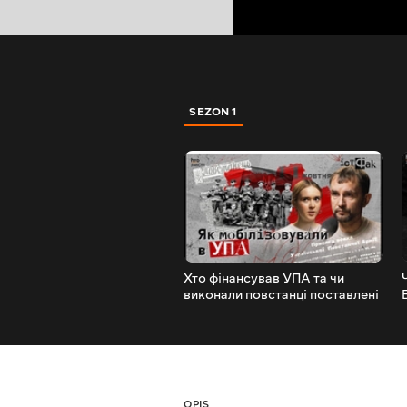
SEZON 1
Хто фінансував УПА та чи
виконали повстанці поставлені
завдання | Сізик, В’ятрович |
ІстФак
OPIS