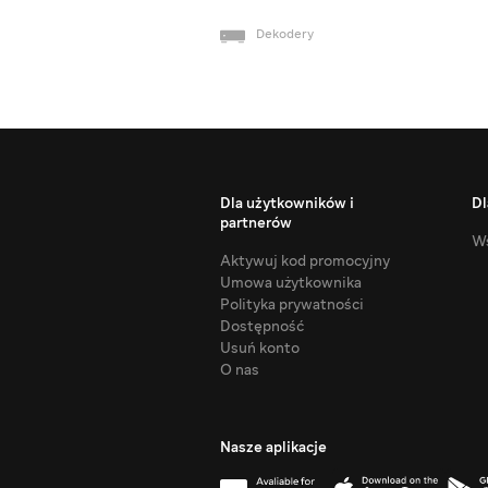
Dekodery
Dla użytkowników i
Dl
partnerów
Ws
Aktywuj kod promocyjny
Umowa użytkownika
Polityka prywatności
Dostępność
Usuń konto
O nas
Nasze aplikacje