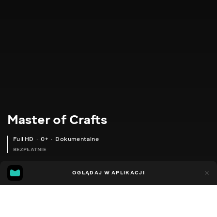
Master of Crafts
Full HD
0+
Dokumentalne
BEZPŁATNIE
15
9
OGLĄDAJ W APLIKACJI
Dodano do ulubionych
UDOSTĘPNIJ
Sezon 1