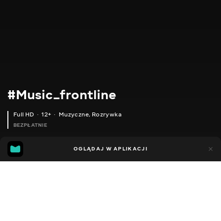
#Music_frontline
Full HD
12+
Muzyczne
,
Rozrywka
BEZPŁATNIE
4
3
OGLĄDAJ W APLIKACJI
Dodano do ulubionych
UDOSTĘPNIJ
Sezon 1
Facebook