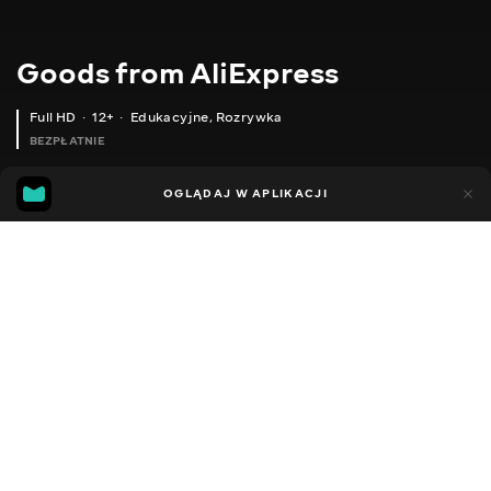
Goods from AliExpress
Full HD
12+
Edukacyjne
,
Rozrywka
BEZPŁATNIE
10
7
OGLĄDAJ W APLIKACJI
Dodano do ulubionych
UDOSTĘPNIJ
Sezon 1
Sezon 2
Sezon 3
Sezon 4
Sezon 5
Sezon 
Facebook
Kopiuj link
РОЗУМНЕ ДВЕРНЕ ВІЧКО
BLUETOOTH-КОЛОНКА
2020 - 2025
,
Ukraina
Edukacyjne
,
Rozrywka