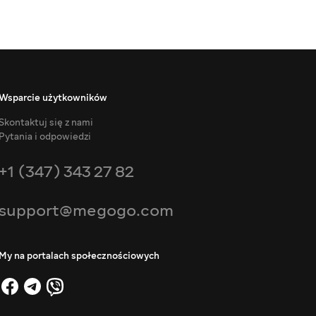
Wsparcie użytkowników
Skontaktuj się z nami
Pytania i odpowiedzi
+1 (347) 343 27 82
support@megogo.com
My na portalach społecznościowych