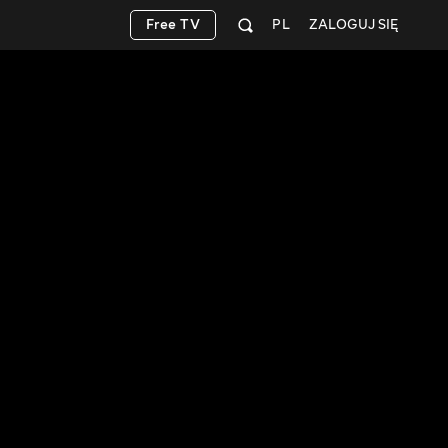
Free TV
PL
ZALOGUJ SIĘ