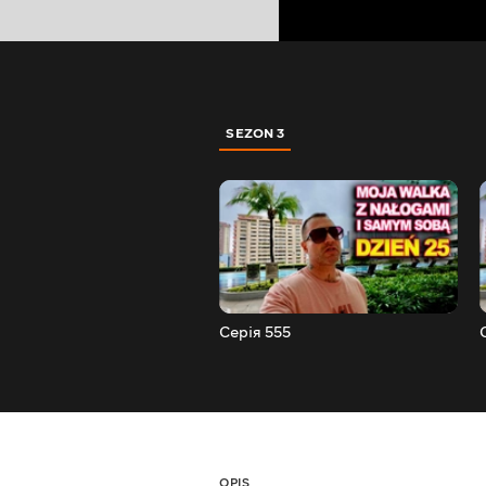
SEZON 3
Серія 555
OPIS