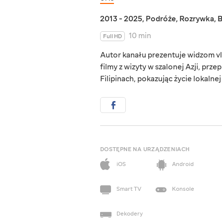
2013 - 2025
,
Podróże
,
Rozrywka
,
B
10 min
Full HD
Autor kanału prezentuje widzom vlo
filmy z wizyty w szalonej Azji, prz
Filipinach, pokazując życie lokalnej
DOSTĘPNE NA URZĄDZENIACH
iOS
Android
Smart TV
Konsole
Dekodery