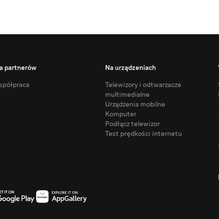
a partnerów
Na urządzeniach
półpraca
Telewizory i odtwarzacze
multimedialne
Urządzenia mobilne
Komputer
Podłącz telewizor
Test prędkości internetu