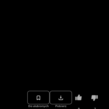
Do ulubionych
Pobierz
8
3