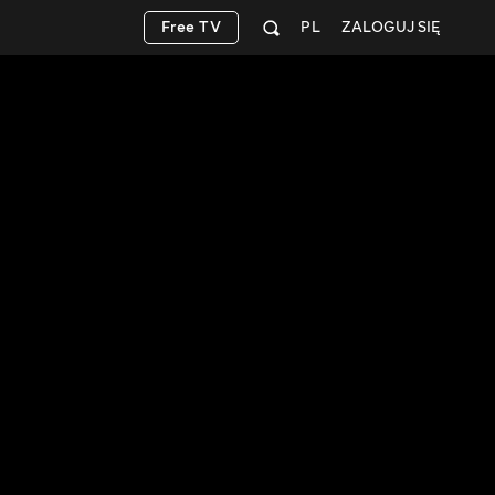
Free TV
PL
ZALOGUJ SIĘ