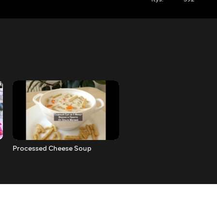
Processed Cheese Soup
Salted Mackerel (Simple a
Delicious Homemade Reci