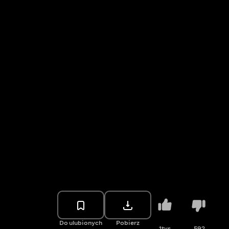
Do ulubionych
Pobierz
1tys.
592