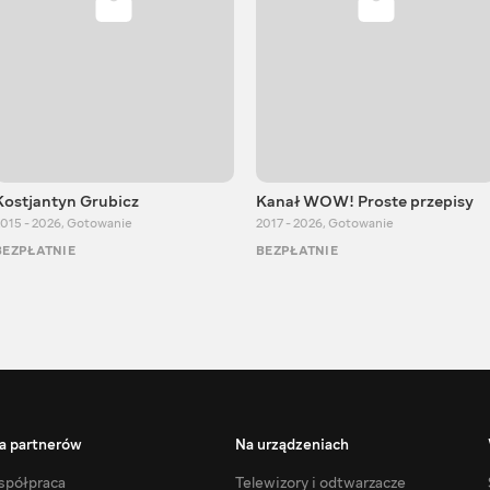
Kostjantyn Grubicz
Kanał WOW! Proste przepisy
015 - 2026
,
Gotowanie
2017 - 2026
,
Gotowanie
BEZPŁATNIE
BEZPŁATNIE
a partnerów
Na urządzeniach
półpraca
Telewizory i odtwarzacze