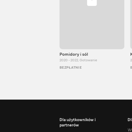
Pomidory i sól
2020 - 2022
,
Gotowanie
2
BEZPŁATNIE
Dla użytkowników i
Dl
partnerów
Ws