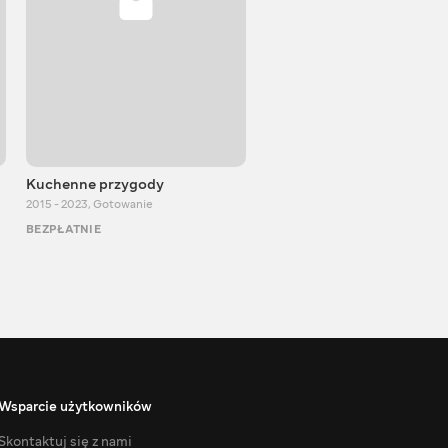
Kuchenne przygody
Igor Bilewicz
2015 - 2023
,
Gotowanie
2011 - 2026
,
Edukacyjne
BEZPŁATNIE
BEZPŁATNIE
Wsparcie użytkowników
Skontaktuj się z nami