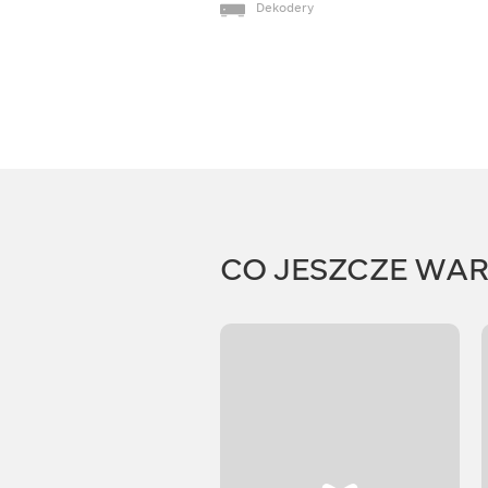
Dekodery
CO JESZCZE WA