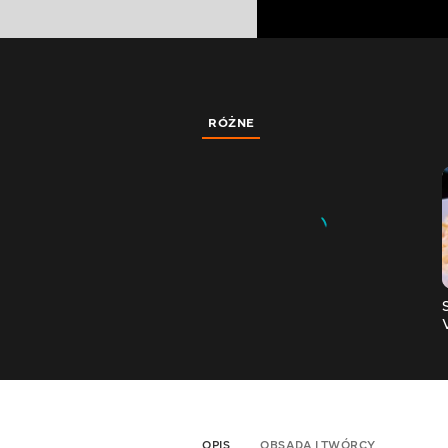
RÓŻNE
OPIS
OBSADA I TWÓRCY