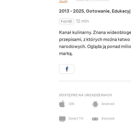
2013 - 2025
,
Gotowanie
,
Edukacy
12 min
Full HD
Kanał kulinarny. Znana wideobloge
przepisami, z których można łatwo
narodowych. Ogląda ją ponad milion
marką.
DOSTĘPNE NA URZĄDZENIACH
iOS
Android
Smart TV
Konsole